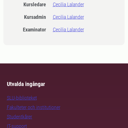
Kursledare
Cecilia Lalander
Kursadmin
Cecilia Lalander
Examinator
Cecilia Lalander
Utvalda ingångar
SLU-biblioteket
Fakulteter och institutioner
Studentkårer
IT-support