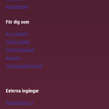
Servicecenter
För dig som
är ny student
vill bli student
vill bli doktorand
är alumn
vill söka jobb hos oss
Externa ingångar
Antagning.se