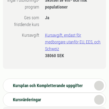
Ingår i utbildnings-
Skötsel av vilt- och fisk
program
populationer
Ges som
Ja
fristående kurs
Kursavgift
Kursavgift, endast för
medborgare utanför EU, EES, och
Schweiz
38060 SEK
Kursplan och Kompletterande uppgifter
Kursvärderingar