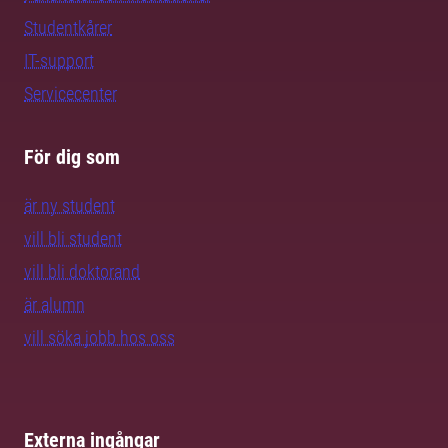
Studentkårer
IT-support
Servicecenter
För dig som
är ny student
vill bli student
vill bli doktorand
är alumn
vill söka jobb hos oss
Externa ingångar