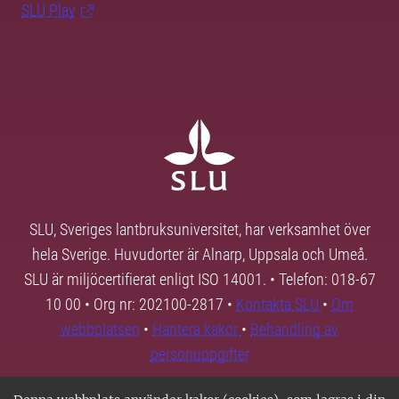
SLU Play
SLU, Sveriges lantbruksuniversitet, har verksamhet över
hela Sverige. Huvudorter är Alnarp, Uppsala och Umeå.
SLU är miljöcertifierat enligt ISO 14001. • Telefon: 018-67
10 00 • Org nr: 202100-2817 •
Kontakta SLU
•
Om
webbplatsen
•
Hantera kakor
•
Behandling av
personuppgifter