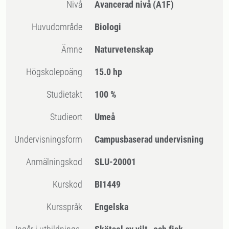
Nivå
Avancerad nivå
(A1F)
Huvudområde
Biologi
Ämne
Naturvetenskap
högskolepoäng
15.0 hp
Studietakt
100 %
Studieort
Umeå
Undervisningsform
Campusbaserad undervisning
Anmälningskod
SLU-20001
Kurskod
BI1449
Kursspråk
Engelska