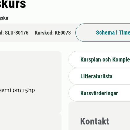
skurs
nska
Schema i Time
d: SLU-30176
Kurskod: KE0073
Kursplan och Komple
Litteraturlista
 kemi om 15hp
Kursvärderingar
Kontakt