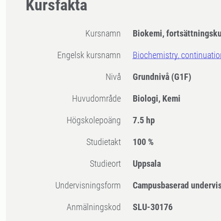
Kursfakta
Kursnamn
Biokemi, fortsättningsk
Engelsk kursnamn
Biochemistry, continuatio
Nivå
Grundnivå
(G1F)
Huvudområde
Biologi, Kemi
högskolepoäng
7.5 hp
Studietakt
100 %
Studieort
Uppsala
Undervisningsform
Campusbaserad undervi
Anmälningskod
SLU-30176