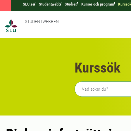
SLU.se
Studentwebb
Studier
Kurser och program
Kurssö
STUDENTWEBBEN
Kurssök
Fritext sökning