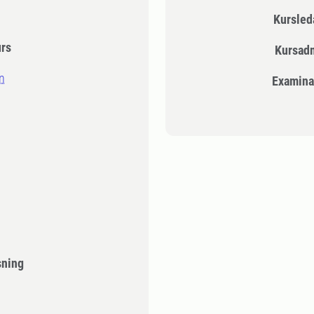
Kursle
urs
Kursad
n
Examina
sning