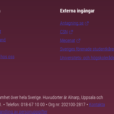
m
Externa ingångar
Antagning.se
t
CSN
rand
Mecenat
Sveriges förenade studentkåre
b hos oss
Universitets- och högskoleråd
samhet över hela Sverige. Huvudorter är Alnarp, Uppsala och
01. • Telefon: 018-67 10 00 • Org nr: 202100-2817 •
Kontakta
andling av personuppgifter