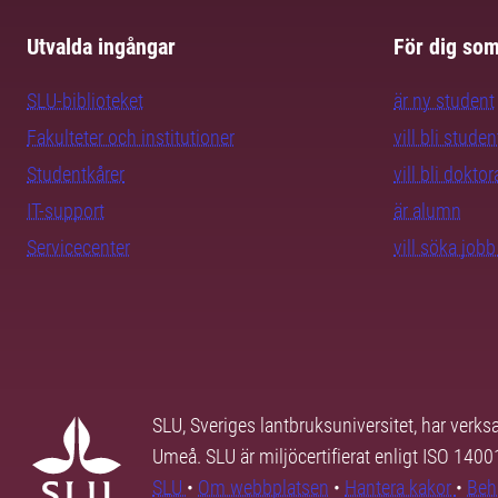
Utvalda ingångar
För dig so
SLU-biblioteket
är ny student
Fakulteter och institutioner
vill bli studen
Studentkårer
vill bli dokto
IT-support
är alumn
Servicecenter
vill söka job
SLU, Sveriges lantbruksuniversitet, har verk
Umeå. SLU är miljöcertifierat enligt ISO 140
SLU
•
Om webbplatsen
•
Hantera kakor
•
Beh