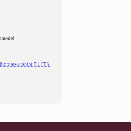
smedel
dborgare utanför EU, EES,