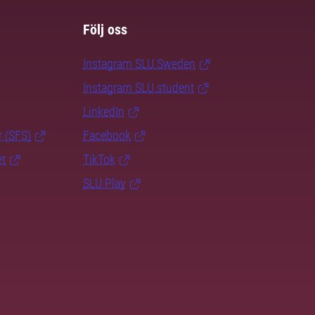
Följ oss
Instagram SLU.Sweden
Instagram SLU.student
LinkedIn
r (SFS)
Facebook
et
TikTok
SLU Play