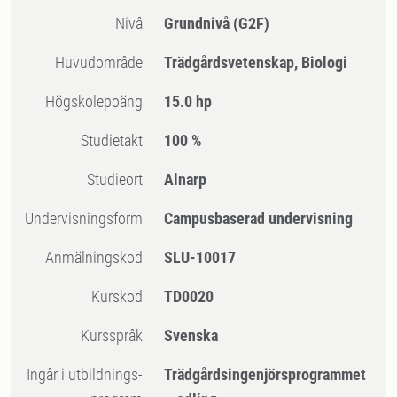
Nivå
Grundnivå
(G2F)
Huvudområde
Trädgårdsvetenskap, Biologi
högskolepoäng
15.0 hp
Studietakt
100 %
Studieort
Alnarp
Undervisningsform
Campusbaserad undervisning
Anmälningskod
SLU-10017
Kurskod
TD0020
Kursspråk
Svenska
Ingår i utbildnings-
Trädgårdsingenjörsprogrammet