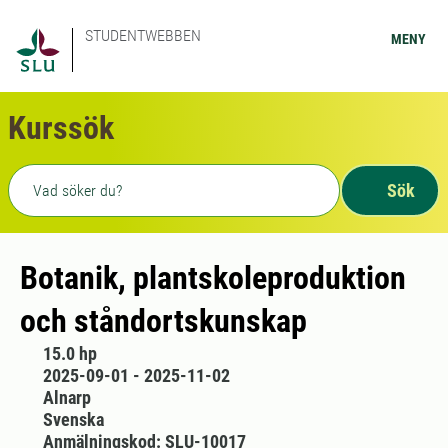
STUDENTWEBBEN
MENY
Kurssök
Fritext sökning
Sök
Botanik, plantskoleproduktion
och ståndortskunskap
15.0 hp
2025-09-01 - 2025-11-02
Alnarp
Svenska
Anmälningskod: SLU-10017