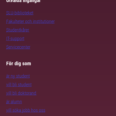
Utvalda ingångar
SLU-biblioteket
Fakulteter och institutioner
Studentkårer
IT-support
Servicecenter
För dig som
är ny student
vill bli student
vill bli doktorand
är alumn
vill söka jobb hos oss