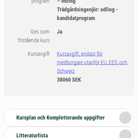
program
– odling
Trädgårdsingenjör: odling -
kandidatprogram
Ges som
Ja
fristående kurs
Kursavgift
Kursavgift, endast för
medborgare utanför EU, EES, och
Schweiz
38060 SEK
Kursplan och Kompletterande uppgifter
Litteraturlista