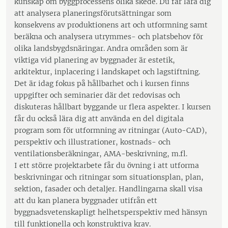
kunskap om byggprocessens olika skede. Du får lära dig
att analysera planeringsförutsättningar som
konsekvens av produktionens art och utformning samt
beräkna och analysera utrymmes- och platsbehov för
olika landsbygdsnäringar. Andra områden som är
viktiga vid planering av byggnader är estetik,
arkitektur, inplacering i landskapet och lagstiftning.
Det är idag fokus på hållbarhet och i kursen finns
uppgifter och seminarier där det redovisas och
diskuteras hållbart byggande ur flera aspekter. I kursen
får du också lära dig att använda en del digitala
program som för utformning av ritningar (Auto-CAD),
perspektiv och illustrationer, kostnads- och
ventilationsberäkningar, AMA-beskrivning, m.fl.
I ett större projektarbete får du övning i att utforma
beskrivningar och ritningar som situationsplan, plan,
sektion, fasader och detaljer. Handlingarna skall visa
att du kan planera byggnader utifrån ett
byggnadsvetenskapligt helhetsperspektiv med hänsyn
till funktionella och konstruktiva krav.