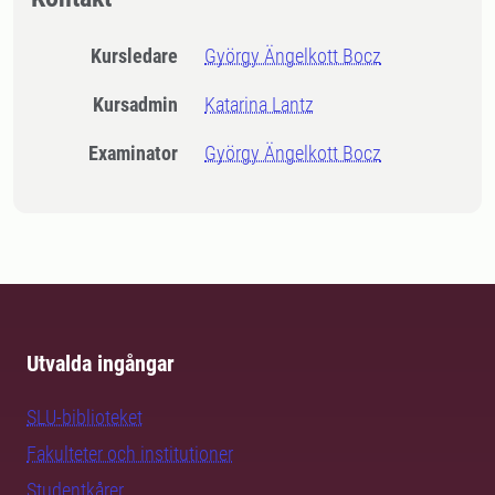
Kursledare
György Ängelkott Bocz
Kursadmin
Katarina Lantz
Examinator
György Ängelkott Bocz
Utvalda ingångar
SLU-biblioteket
Fakulteter och institutioner
Studentkårer