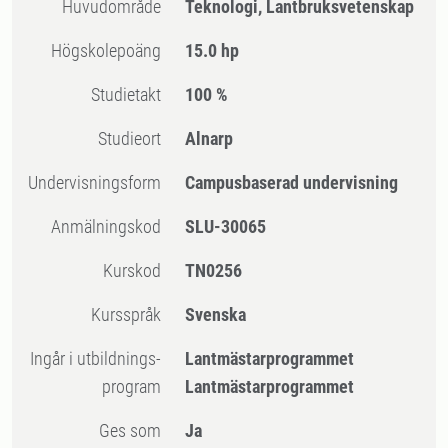
Huvudområde
Teknologi, Lantbruksvetenskap
högskolepoäng
15.0 hp
Studietakt
100 %
Studieort
Alnarp
Undervisningsform
Campusbaserad undervisning
Anmälningskod
SLU-30065
Kurskod
TN0256
Kursspråk
Svenska
Ingår i utbildnings-
Lantmästarprogrammet
program
Lantmästarprogrammet
Ges som
Ja