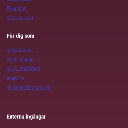
IT-support
Servicecenter
För dig som
är ny student
vill bli student
vill bli doktorand
är alumn
vill söka jobb hos oss
Externa ingångar