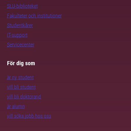
SLU-biblioteket
Fakulteter och institutioner
Studentkårer
IT-support
Servicecenter
För dig som
är ny student
vill bli student
vill bli doktorand
är alumn
vill söka jobb hos oss