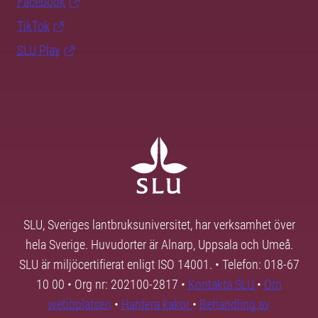
Facebook
TikTok
SLU Play
SLU, Sveriges lantbruksuniversitet, har verksamhet över
hela Sverige. Huvudorter är Alnarp, Uppsala och Umeå.
SLU är miljöcertifierat enligt ISO 14001. • Telefon: 018-67
10 00 • Org nr: 202100-2817 •
Kontakta SLU
•
Om
webbplatsen
•
Hantera kakor
•
Behandling av