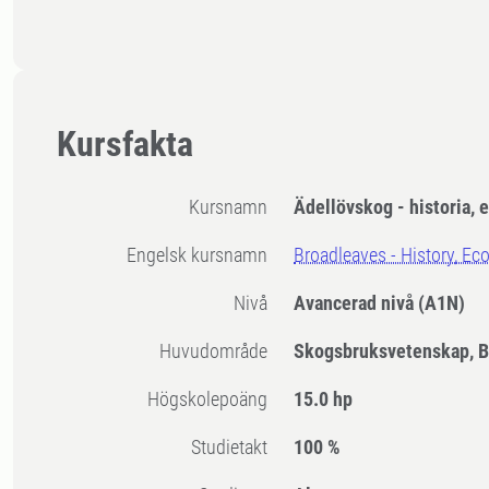
Kursfakta
Kursnamn
Ädellövskog - historia, 
Engelsk kursnamn
Broadleaves - History, E
Nivå
Avancerad nivå
(A1N)
Huvudområde
Skogsbruksvetenskap, B
högskolepoäng
15.0 hp
Studietakt
100 %