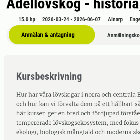
Ädellövskog - historia
15.0 hp
2026-03-24 - 2026-06-07
Alnarp
Enge
Anmälan & antagning
Anmälningsko
Kursbeskrivning
Hur har våra lövskogar i norra och centrala 
och hur kan vi förvalta dem på ett hållbart s
här kursen ger en bred och fördjupad förståe
tempererade lövskogsekosystem, med fokus 
ekologi, biologisk mångfald och moderna skö