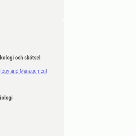
ekologi och skötsel
cology and Management
iologi