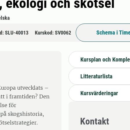
, ekologi och skötsel
lska
Schema i Time
d: SLU-40013
Kurskod: SV0062
Kursplan och Komple
Litteraturlista
Europa utvecklats –
Kursvärderingar
ätt i framtiden? Den
lse för
på skogshistoria,
Kontakt
tselstrategier.