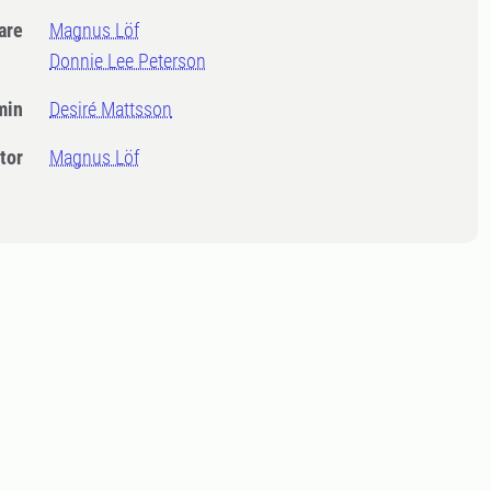
dare
Magnus Löf
Donnie Lee Peterson
min
Desiré Mattsson
tor
Magnus Löf