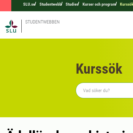
SLU.se
Studentwebb
Studier
Kurser och program
Kurssö
STUDENTWEBBEN
Kurssök
Fritext sökning