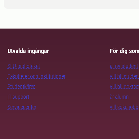
Utvalda ingångar
För dig so
SLU-biblioteket
är ny student
Fakulteter och institutioner
vill bli studen
Studentkårer
vill bli dokto
IT-support
är alumn
Servicecenter
vill söka job