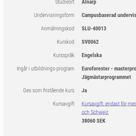
Studieort
Alnarp
Undervisningsform
Campusbaserad undervi
Anmälningskod
SLU-40013
Kurskod
SV0062
Kursspråk
Engelska
Ingår i utbildnings-program
Euroforester - masterpr
Jägmästarprogrammet
Ges som fristående kurs
Ja
Kursavgift
Kursavgift, endast för me
och Schweiz
38060 SEK