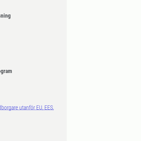
sning
ogram
dborgare utanför EU, EES,