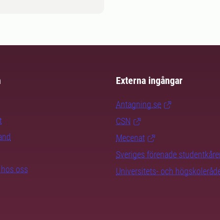
m
Externa ingångar
Antagning.se
t
CSN
rand
Mecenat
Sveriges förenade studentkåre
b hos oss
Universitets- och högskoleråd