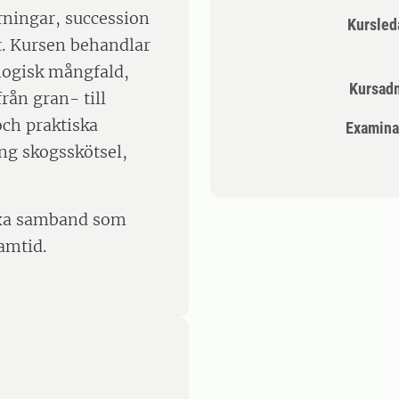
rningar, succession
Kursle
. Kursen behandlar
ologisk mångfald,
Kursad
rån gran- till
ch praktiska
Examina
ing skogsskötsel,
lexa samband som
amtid.