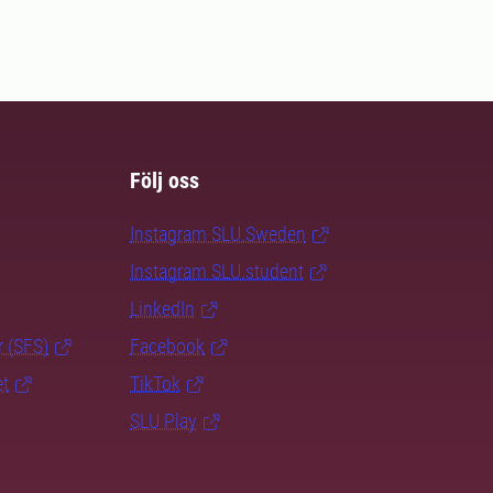
Följ oss
Instagram SLU.Sweden
Instagram SLU.student
LinkedIn
r (SFS)
Facebook
et
TikTok
SLU Play