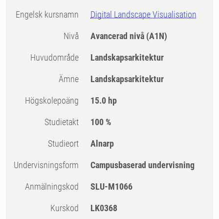
Engelsk kursnamn
Digital Landscape Visualisation
Nivå
Avancerad nivå
(A1N)
Huvudområde
Landskapsarkitektur
Ämne
Landskapsarkitektur
högskolepoäng
15.0 hp
Studietakt
100 %
Studieort
Alnarp
Undervisningsform
Campusbaserad undervisning
Anmälningskod
SLU-M1066
Kurskod
LK0368