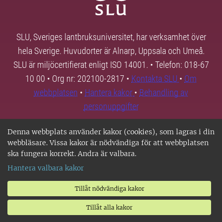
SLU, Sveriges lantbruksuniversitet, har verksamhet över
hela Sverige. Huvudorter är Alnarp, Uppsala och Umeå.
SLU är miljöcertifierat enligt ISO 14001. • Telefon: 018-67
10 00 • Org nr: 202100-2817 •
Kontakta SLU
•
Om
webbplatsen
•
Hantera kakor
•
Behandling av
personuppgifter
Denna webbplats använder kakor (cookies), som lagras i din
webbläsare. Vissa kakor är nödvändiga för att webbplatsen
ska fungera korrekt. Andra är valbara.
Hantera valbara kakor
Tillåt nödvändiga kakor
Tillåt alla kakor