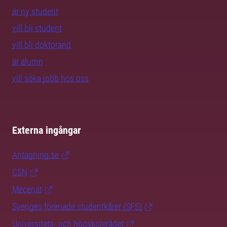
är ny student
vill bli student
vill bli doktorand
är alumn
vill söka jobb hos oss
Externa ingångar
Antagning.se
CSN
Mecenat
Sveriges förenade studentkårer (SFS)
Universitets- och högskolerådet