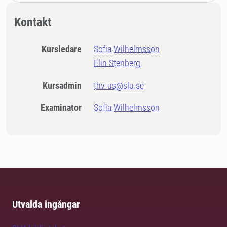
Kontakt
Kursledare
Sofia Wilhelmsson
Elin Stenberg
Kursadmin
thv-us@slu.se
Examinator
Sofia Wilhelmsson
Utvalda ingångar