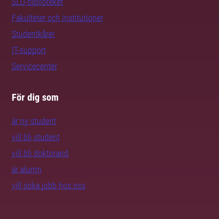
SLU-biblioteket
Fakulteter och institutioner
Studentkårer
IT-support
Servicecenter
För dig som
är ny student
vill bli student
vill bli doktorand
är alumn
vill söka jobb hos oss