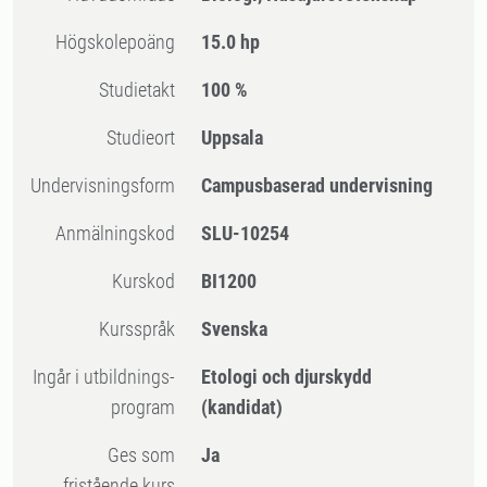
högskolepoäng
15.0 hp
Studietakt
100 %
Studieort
Uppsala
Undervisningsform
Campusbaserad undervisning
Anmälningskod
SLU-10254
Kurskod
BI1200
Kursspråk
Svenska
Ingår i utbildnings-
Etologi och djurskydd
program
(kandidat)
Ges som
Ja
fristående kurs