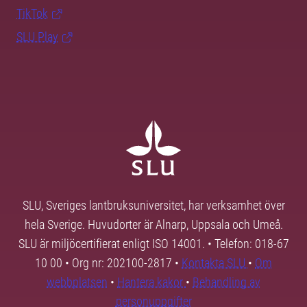
TikTok
SLU Play
SLU, Sveriges lantbruksuniversitet, har verksamhet över
hela Sverige. Huvudorter är Alnarp, Uppsala och Umeå.
SLU är miljöcertifierat enligt ISO 14001. • Telefon: 018-67
10 00 • Org nr: 202100-2817 •
Kontakta SLU
•
Om
webbplatsen
•
Hantera kakor
•
Behandling av
personuppgifter