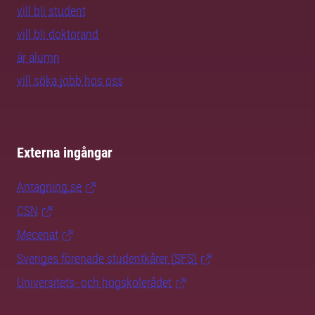
vill bli student
vill bli doktorand
är alumn
vill söka jobb hos oss
Externa ingångar
Antagning.se
CSN
Mecenat
Sveriges förenade studentkårer (SFS)
Universitets- och högskolerådet