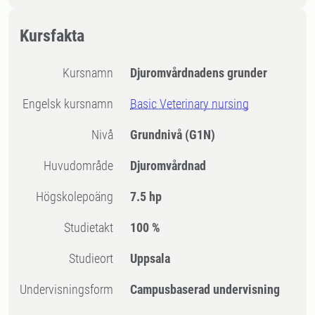
Kursfakta
Kursnamn
Djuromvårdnadens grunder
Engelsk kursnamn
Basic Veterinary nursing
Nivå
Grundnivå
(G1N)
Huvudområde
Djuromvårdnad
högskolepoäng
7.5 hp
Studietakt
100 %
Studieort
Uppsala
Undervisningsform
Campusbaserad undervisning