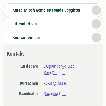
Kursplan och Kompletterande uppgifter
Litteraturlista
Kursvärderingar
Kontakt
Kursledare
DOgrunder@slu.se
Sara Oltegen
Kursadmin
kv-us@slu.se
Examinator
Susanna Gille