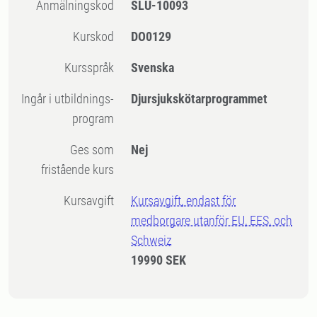
Anmälningskod
SLU-10093
Kurskod
DO0129
Kursspråk
Svenska
Ingår i utbildnings-
Djursjukskötarprogrammet
program
Ges som
Nej
fristående kurs
Kursavgift
Kursavgift, endast för
medborgare utanför EU, EES, och
Schweiz
19990 SEK