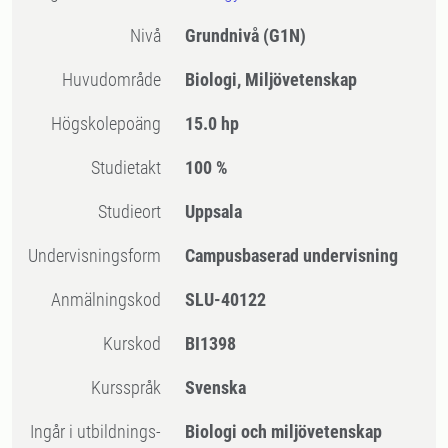
Nivå
Grundnivå
(G1N)
Huvudområde
Biologi, Miljövetenskap
högskolepoäng
15.0 hp
Studietakt
100 %
Studieort
Uppsala
Undervisningsform
Campusbaserad undervisning
Anmälningskod
SLU-40122
Kurskod
BI1398
Kursspråk
Svenska
Ingår i utbildnings-
Biologi och miljövetenskap