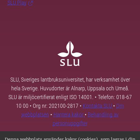
SLU Play
SLU, Sveriges lantbruksuniversitet, har verksamhet över
hela Sverige. Huvudorter är Alnarp, Uppsala och Umeå.
SLU är miljöcertifierat enligt ISO 14001. • Telefon: 018-67
10 00 • Org nr: 202100-2817 •
Kontakta SLU
•
Om
webbplatsen
•
Hantera kakor
•
Behandling av
personuppgifter
Denna webbplats använder kakor (cookies), som lagras i din