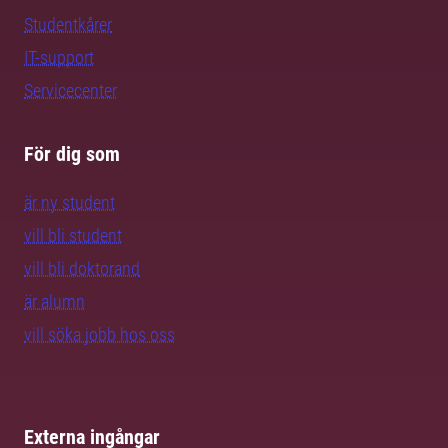
Studentkårer
IT-support
Servicecenter
För dig som
är ny student
vill bli student
vill bli doktorand
är alumn
vill söka jobb hos oss
Externa ingångar