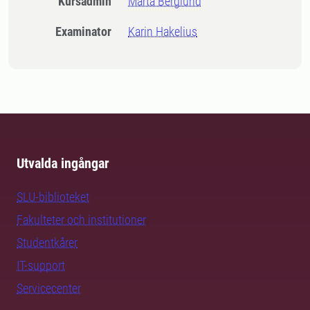
Kursadmin
Märta Berglund
Examinator
Karin Hakelius
Utvalda ingångar
SLU-biblioteket
Fakulteter och institutioner
Studentkårer
IT-support
Servicecenter