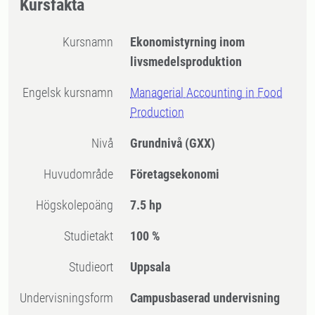
Kursfakta
Kursnamn
Ekonomistyrning inom
livsmedelsproduktion
Engelsk kursnamn
Managerial Accounting in Food
Production
Nivå
Grundnivå
(GXX)
Huvudområde
Företagsekonomi
högskolepoäng
7.5 hp
Studietakt
100 %
Studieort
Uppsala
Undervisningsform
Campusbaserad undervisning