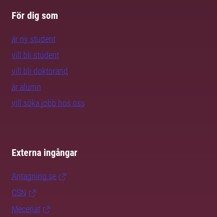
För dig som
är ny student
vill bli student
vill bli doktorand
är alumn
vill söka jobb hos oss
Externa ingångar
Antagning.se
CSN
Mecenat