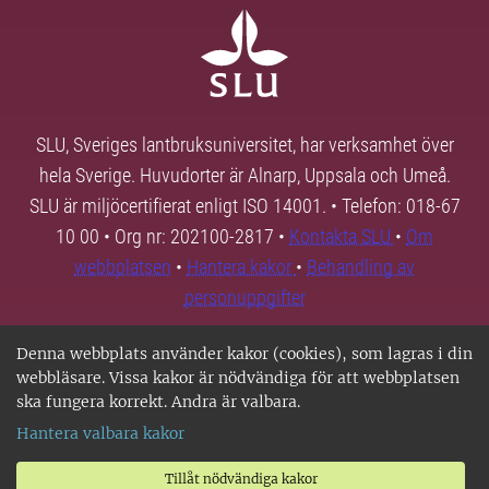
SLU, Sveriges lantbruksuniversitet, har verksamhet över
hela Sverige. Huvudorter är Alnarp, Uppsala och Umeå.
SLU är miljöcertifierat enligt ISO 14001. • Telefon: 018-67
10 00 • Org nr: 202100-2817 •
Kontakta SLU
•
Om
webbplatsen
•
Hantera kakor
•
Behandling av
personuppgifter
Denna webbplats använder kakor (cookies), som lagras i din
webbläsare. Vissa kakor är nödvändiga för att webbplatsen
ska fungera korrekt. Andra är valbara.
Hantera valbara kakor
Tillåt nödvändiga kakor