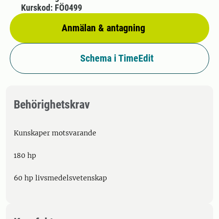
Kurskod: FÖ0499
Anmälan & antagning
Schema i TimeEdit
Behörighetskrav
Kunskaper motsvarande
180 hp
60 hp livsmedelsvetenskap