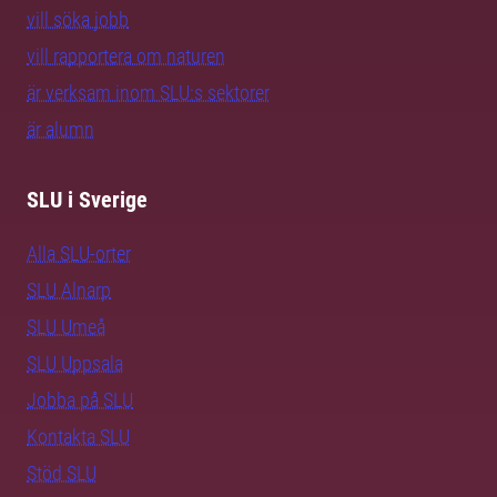
vill söka jobb
vill rapportera om naturen
är verksam inom SLU:s sektorer
är alumn
SLU i Sverige
Alla SLU-orter
SLU Alnarp
SLU Umeå
SLU Uppsala
Jobba på SLU
Kontakta SLU
Stöd SLU