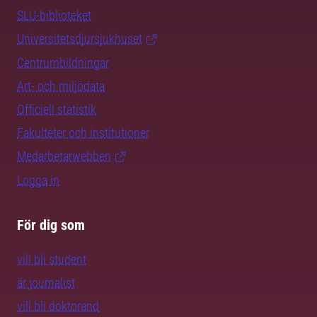
SLU-biblioteket
Universitetsdjursjukhuset
Centrumbildningar
Art- och miljödata
Officiell statistik
Fakulteter och institutioner
Medarbetarwebben
Logga in
För dig som
vill bli student
är journalist
vill bli doktorand