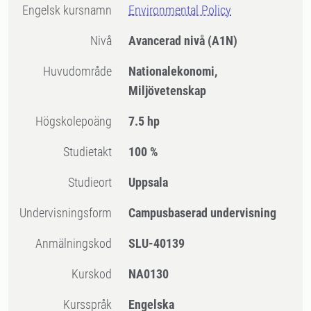
Engelsk kursnamn
Environmental Policy
Nivå
Avancerad nivå
(A1N)
Huvudområde
Nationalekonomi,
Miljövetenskap
högskolepoäng
7.5 hp
Studietakt
100 %
Studieort
Uppsala
Undervisningsform
Campusbaserad undervisning
Anmälningskod
SLU-40139
Kurskod
NA0130
Kursspråk
Engelska