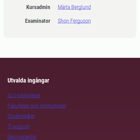
Kursadmin
Märta Berglund
Examinator
Shon Ferguson
Utvalda ingångar
SLU-biblioteket
Fakulteter och institutioner
Studentkårer
IT-support
Servicecenter