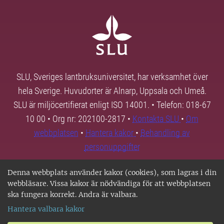
SLU, Sveriges lantbruksuniversitet, har verksamhet över
hela Sverige. Huvudorter är Alnarp, Uppsala och Umeå.
SLU är miljöcertifierat enligt ISO 14001. • Telefon: 018-67
10 00 • Org nr: 202100-2817 •
Kontakta SLU
•
Om
webbplatsen
•
Hantera kakor
•
Behandling av
personuppgifter
Denna webbplats använder kakor (cookies), som lagras i din
webbläsare. Vissa kakor är nödvändiga för att webbplatsen
ska fungera korrekt. Andra är valbara.
Hantera valbara kakor