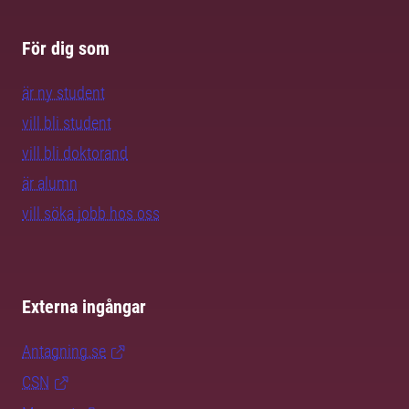
För dig som
är ny student
vill bli student
vill bli doktorand
är alumn
vill söka jobb hos oss
Externa ingångar
Antagning.se
CSN