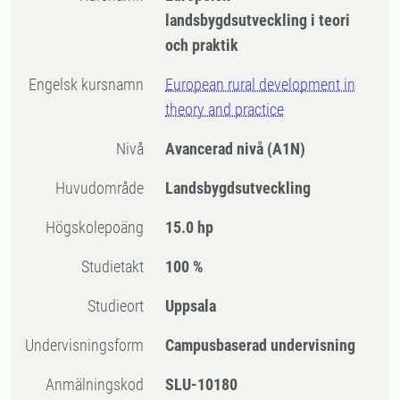
landsbygdsutveckling i teori
och praktik
Engelsk kursnamn
European rural development in
theory and practice
Nivå
Avancerad nivå
(A1N)
Huvudområde
Landsbygdsutveckling
högskolepoäng
15.0 hp
Studietakt
100 %
Studieort
Uppsala
Undervisningsform
Campusbaserad undervisning
Anmälningskod
SLU-10180