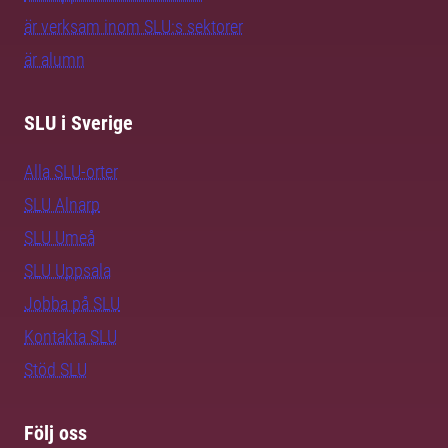
är verksam inom SLU:s sektorer
är alumn
SLU i Sverige
Alla SLU-orter
SLU Alnarp
SLU Umeå
SLU Uppsala
Jobba på SLU
Kontakta SLU
Stöd SLU
Följ oss