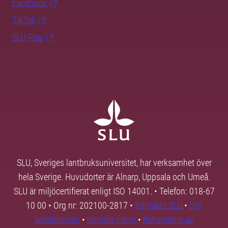
Facebook
TikTok
SLU Play
SLU, Sveriges lantbruksuniversitet, har verksamhet över
hela Sverige. Huvudorter är Alnarp, Uppsala och Umeå.
SLU är miljöcertifierat enligt ISO 14001. • Telefon: 018-67
10 00 • Org nr: 202100-2817 •
Kontakta SLU
•
Om
webbplatsen
•
Hantera kakor
•
Behandling av