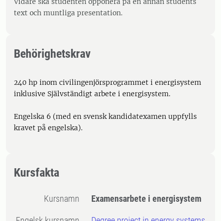
Vidare ska studenten opponera på en annan students
text och muntliga presentation.
Behörighetskrav
240 hp inom civilingenjörsprogrammet i energisystem
inklusive Självständigt arbete i energisystem.
Engelska 6 (med en svensk kandidatexamen uppfylls
kravet på engelska).
Kursfakta
Kursnamn
Examensarbete i energisystem
Engelsk kursnamn
Degree project in energy systems