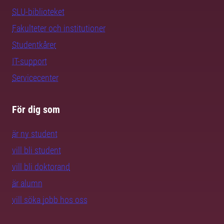
SLU-biblioteket
Fakulteter och institutioner
Studentkårer
IT-support
Servicecenter
För dig som
är ny student
vill bli student
vill bli doktorand
är alumn
vill söka jobb hos oss