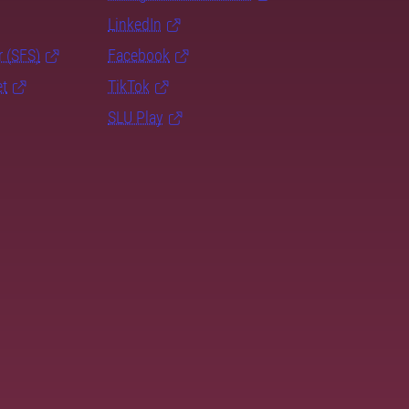
LinkedIn
r (SFS)
Facebook
et
TikTok
SLU Play