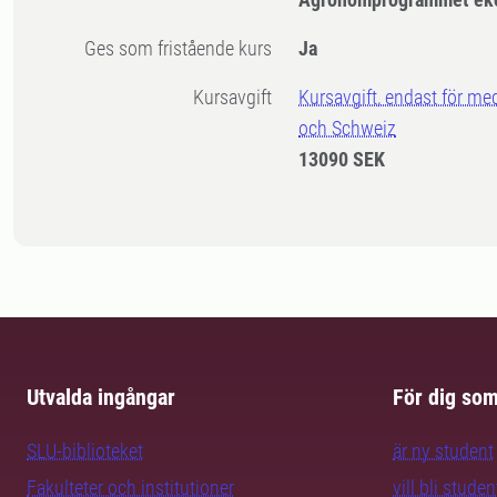
Ges som fristående kurs
Ja
Kursavgift
Kursavgift, endast för me
och Schweiz
13090 SEK
Utvalda ingångar
För dig so
SLU-biblioteket
är ny student
Fakulteter och institutioner
vill bli studen