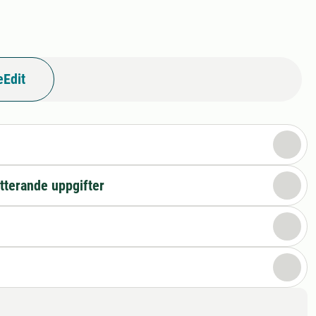
eEdit
n
tterande uppgifter