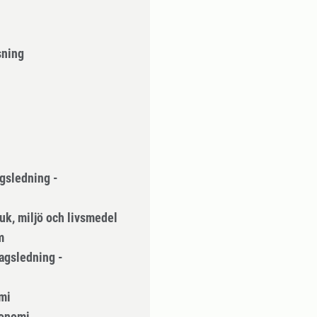
sning
gsledning -
uk, miljö och livsmedel
m
agsledning -
mi
onomi