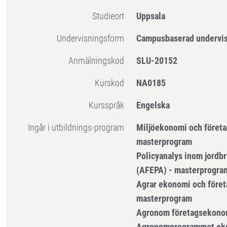
Studieort
Uppsala
Undervisningsform
Campusbaserad undervi
Anmälningskod
SLU-20152
Kurskod
NA0185
Kursspråk
Engelska
Ingår i utbildnings-program
Miljöekonomi och företa
masterprogram
Policyanalys inom jordbr
(AFEPA) - masterprogra
Agrar ekonomi och föret
masterprogram
Agronom företagsekono
Agronomprogrammet ek