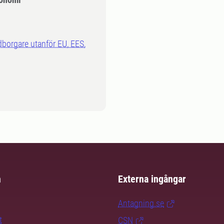
dborgare utanför EU, EES,
m
Externa ingångar
Antagning.se
t
CSN