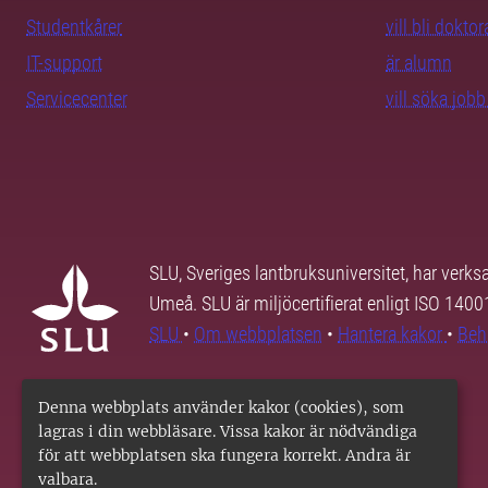
Studentkårer
vill bli dokto
IT-support
är alumn
Servicecenter
vill söka job
SLU, Sveriges lantbruksuniversitet, har verk
Umeå. SLU är miljöcertifierat enligt ISO 140
SLU
•
Om webbplatsen
•
Hantera kakor
•
Beh
Denna webbplats använder kakor (cookies), som
lagras i din webbläsare. Vissa kakor är nödvändiga
för att webbplatsen ska fungera korrekt. Andra är
valbara.