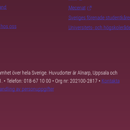
rand
Mecenat
Sveriges förenade studentkåre
b hos oss
Universitets- och högskoleråd
samhet över hela Sverige. Huvudorter är Alnarp, Uppsala och
01. • Telefon: 018-67 10 00 • Org nr: 202100-2817 •
Kontakta
andling av personuppgifter