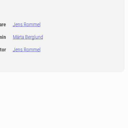
dare
Jens Rommel
min
Märta Berglund
tor
Jens Rommel