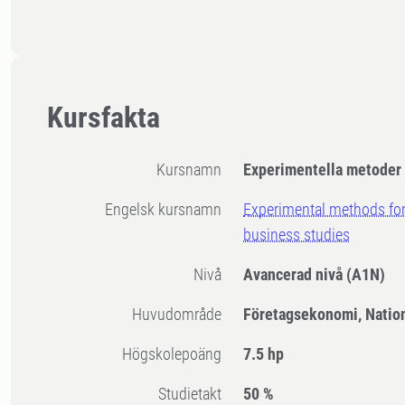
Kursfakta
Kursnamn
Experimentella metoder
Engelsk kursnamn
Experimental methods fo
business studies
Nivå
Avancerad nivå
(A1N)
Huvudområde
Företagsekonomi, Natio
högskolepoäng
7.5 hp
Studietakt
50 %