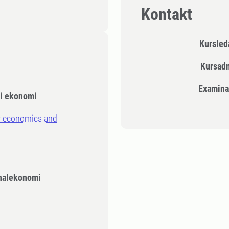
Kontakt
Kursle
Kursad
Examina
 i ekonomi
r economics and
nalekonomi