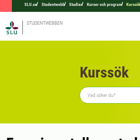
SLU.se
Studentwebb
Studier
Kurser och program
Kurssö
STUDENTWEBBEN
Kurssök
Fritext sökning