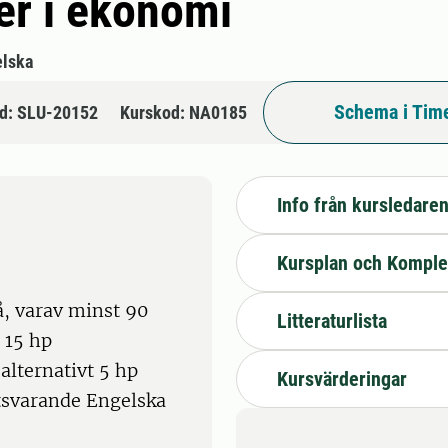
er i ekonomi
lska
Schema i Tim
d: SLU-20152
Kurskod: NA0185
Info från kursledare
Kursplan och Komple
, varav minst 90
Litteraturlista
 15 hp
alternativt 5 hp
Kursvärderingar
tsvarande Engelska