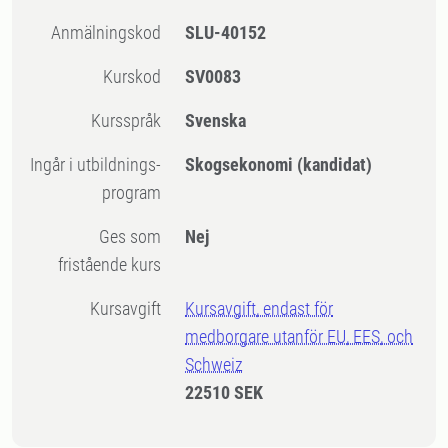
Anmälningskod
SLU-40152
Kurskod
SV0083
Kursspråk
Svenska
Ingår i utbildnings-
Skogsekonomi (kandidat)
program
Ges som
Nej
fristående kurs
Kursavgift
Kursavgift, endast för
medborgare utanför EU, EES, och
Schweiz
22510 SEK