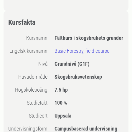
Kursfakta
Kursnamn
Fältkurs i skogsbrukets grunder
Engelsk kursnamn
Basic Forestry, field course
Nivå
Grundnivå
(G1F)
Huvudområde
Skogsbruksvetenskap
högskolepoäng
7.5 hp
Studietakt
100 %
Studieort
Uppsala
Undervisningsform
Campusbaserad undervisning