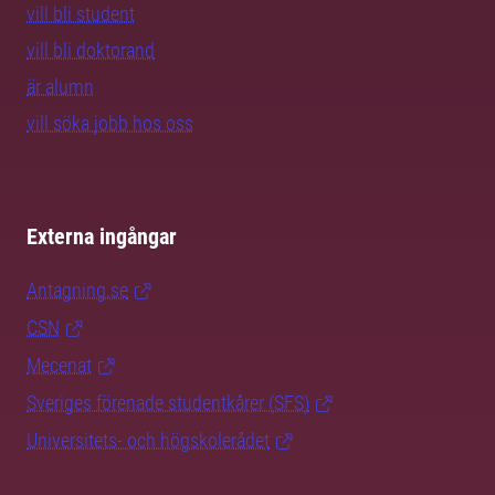
vill bli student
vill bli doktorand
är alumn
vill söka jobb hos oss
Externa ingångar
Antagning.se
CSN
Mecenat
Sveriges förenade studentkårer (SFS)
Universitets- och högskolerådet