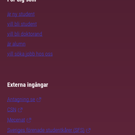
är ny student
vill bli student
vill bli doktorand
är alumn
vill söka jobb hos oss
Externa ingångar
Antagning.se
CSN
Mecenat
Sveriges förenade studentkårer (SFS)