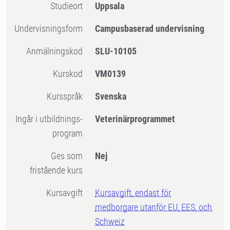
Studieort
Uppsala
Undervisningsform
Campusbaserad undervisning
Anmälningskod
SLU-10105
Kurskod
VM0139
Kursspråk
Svenska
Ingår i utbildnings-
Veterinärprogrammet
program
Ges som
Nej
fristående kurs
Kursavgift
Kursavgift, endast för
medborgare utanför EU, EES, och
Schweiz