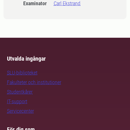
Examinator
Carl Ekstrand
Utvalda ingångar
SLU-biblioteket
Fakulteter och institutioner
Studentkårer
IT-support
Servicecenter
För dig som