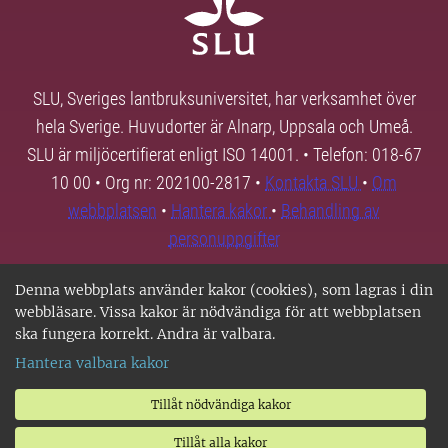
SLU, Sveriges lantbruksuniversitet, har verksamhet över
hela Sverige. Huvudorter är Alnarp, Uppsala och Umeå.
SLU är miljöcertifierat enligt ISO 14001. • Telefon: 018-67
10 00 • Org nr: 202100-2817 •
Kontakta SLU
•
Om
webbplatsen
•
Hantera kakor
•
Behandling av
personuppgifter
Denna webbplats använder kakor (cookies), som lagras i din
webbläsare. Vissa kakor är nödvändiga för att webbplatsen
ska fungera korrekt. Andra är valbara.
Hantera valbara kakor
Tillåt nödvändiga kakor
Tillåt alla kakor