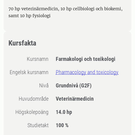
70 hp veterinärmedicin, 10 hp cellbiologi och biokemi,
samt 10 hp fysiologi
Kursfakta
Kursnamn
Farmakologi och toxikologi
Engelsk kursnamn
Pharmacology and toxicology
Nivå
Grundnivå
(G2F)
Huvudområde
Veterinärmedicin
högskolepoäng
14.0 hp
Studietakt
100 %