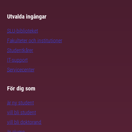
Utvalda ingångar
SLU-biblioteket
Fakulteter och institutioner
Studentkårer
IT-support
Servicecenter
För dig som
är ny student
vill bli student
vill bli doktorand
är alumn