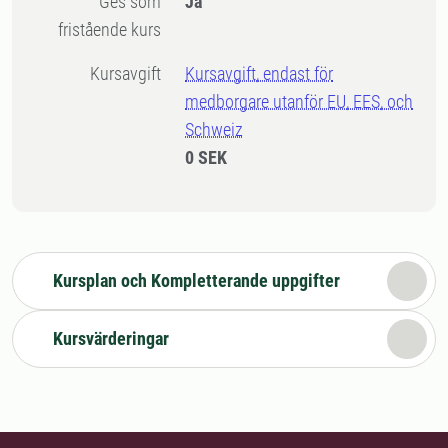
Ges som
Ja
fristående kurs
Kursavgift
Kursavgift, endast för
medborgare utanför EU, EES, och
Schweiz
0 SEK
Kursplan och Kompletterande uppgifter
Kursvärderingar