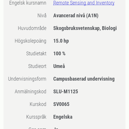
Engelsk kursnamn
Remote Sensing and Inventory
Nivå
Avancerad nivå
(A1N)
Huvudområde
Skogsbruksvetenskap, Biologi
högskolepoäng
15.0 hp
Studietakt
100 %
Studieort
Umeå
Undervisningsform
Campusbaserad undervisning
Anmälningskod
SLU-M1125
Kurskod
SV0065
Kursspråk
Engelska