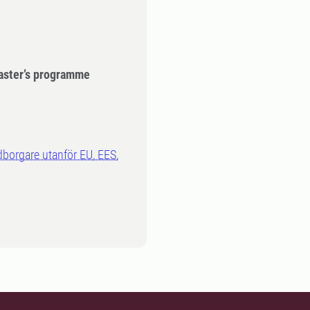
aster’s programme
dborgare utanför EU, EES,