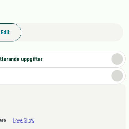
Edit
tterande uppgifter
dare
Love Silow