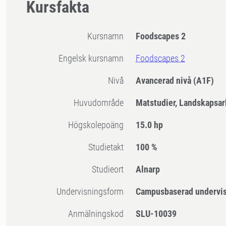
Kursfakta
Kursnamn
Foodscapes 2
Engelsk kursnamn
Foodscapes 2
Nivå
Avancerad nivå
(A1F)
Huvudområde
Matstudier, Landskapsar
högskolepoäng
15.0 hp
Studietakt
100 %
Studieort
Alnarp
Undervisningsform
Campusbaserad undervi
Anmälningskod
SLU-10039