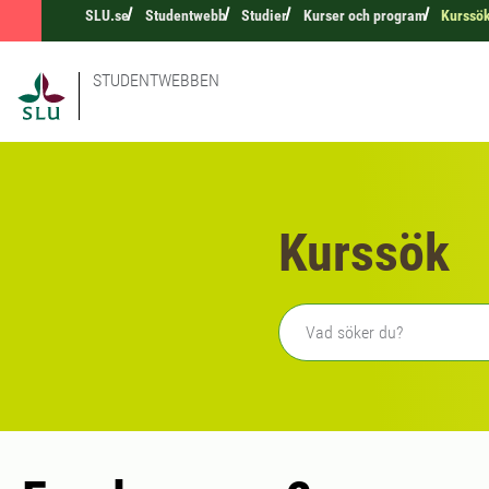
SLU.se
Studentwebb
Studier
Kurser och program
Kurssö
STUDENTWEBBEN
Kurssök
Fritext sökning