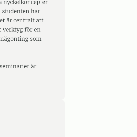
ra nyckelkoncepten
m studenten har
et är centralt att
t verktyg för en
ör någonting som
sseminarier är