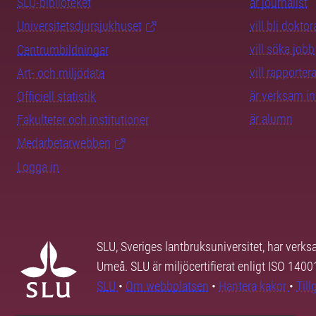
SLU-biblioteket
är journalist
Universitetsdjursjukhuset
vill bli dokto
vill söka jobb
Centrumbildningar
vill rapporte
Art- och miljödata
är verksam i
Officiell statistik
är alumn
Fakulteter och institutioner
Medarbetarwebben
Logga in
SLU, Sveriges lantbruksuniversitet, har verk
Umeå. SLU är miljöcertifierat enligt ISO 140
SLU
•
Om webbplatsen
•
Hantera kakor
•
Til