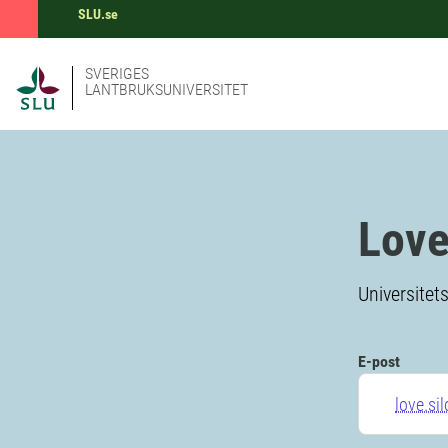
SLU.se
SVERIGES
LANTBRUKSUNIVERSITET
Love
Universitet
E-post
love.si