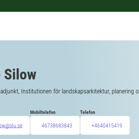
 Silow
sadjunkt, Institutionen för landskapsarkitektur, planering o
Mobiltelefon
Telefon
low@slu.se
46738683843
+4640415419