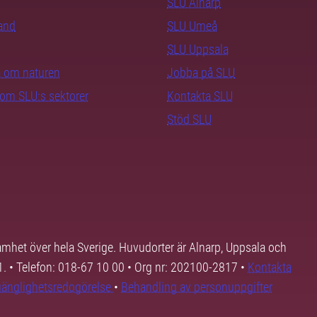
SLU Alnarp
rand
SLU Umeå
SLU Uppsala
ra om naturen
Jobba på SLU
nom SLU:s sektorer
Kontakta SLU
Stöd SLU
samhet över hela Sverige. Huvudorter är Alnarp, Uppsala och
01. • Telefon: 018-67 10 00 • Org nr: 202100-2817 •
Kontakta
lgänglighetsredogörelse
•
Behandling av personuppgifter