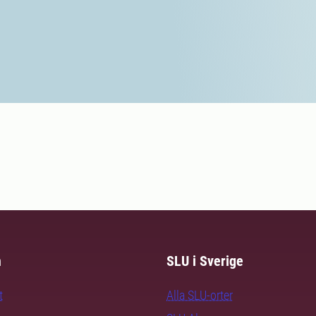
m
SLU i Sverige
t
Alla SLU-orter