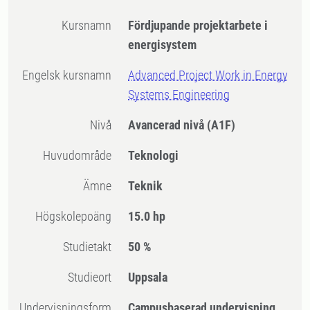
Kursnamn
Fördjupande projektarbete i
energisystem
Engelsk kursnamn
Advanced Project Work in Energy
Systems Engineering
Nivå
Avancerad nivå
(A1F)
Huvudområde
Teknologi
Ämne
Teknik
högskolepoäng
15.0 hp
Studietakt
50 %
Studieort
Uppsala
Undervisningsform
Campusbaserad undervisning