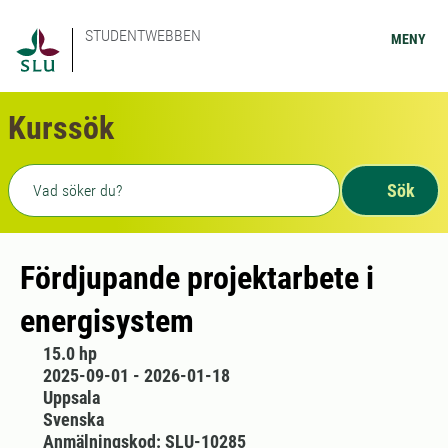
STUDENTWEBBEN
MENY
Kurssök
Fritext sökning
Sök
Fördjupande projektarbete i
energisystem
15.0 hp
2025-09-01 - 2026-01-18
Uppsala
Svenska
Anmälningskod: SLU-10285