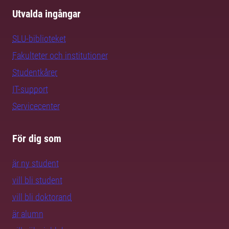
Utvalda ingångar
SLU-biblioteket
Fakulteter och institutioner
Studentkårer
IT-support
Servicecenter
För dig som
är ny student
vill bli student
vill bli doktorand
är alumn