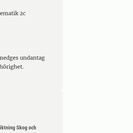
tematik 2c
 medges undantag
hörighet.
iktning Skog och