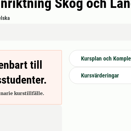
inriktning Skog och La
lska
Kursplan och Komple
enbart till
Kursvärderingar
sstudenter.
arie kurstillfälle.