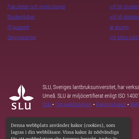
Fakulteter och institutioner
vill bli studen
Studentkårer
vill bli dokto
IT-support
är alumn
Servicecenter
vill söka job
SLU, Sveriges lantbruksuniversitet, har verk
Umeå. SLU är miljöcertifierat enligt ISO 140
SLU
•
Om webbplatsen
•
Hantera kakor
•
Beh
Denna webbplats använder kakor (cookies), som
lagras i din webbläsare. Vissa kakor är nödvändiga