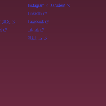
Instagram SLU.student
LinkedIn
r (SFS)
Facebook
et
TikTok
SLU Play