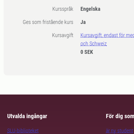
Kursspråk
Engelska
Ges som fristående kurs
Ja
Kursavgift
Kursavgift, endast för me
och Schweiz
0 SEK
Utvalda ingångar
För dig so
SLU-biblioteket
är ny student