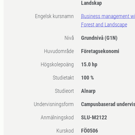
Landskap
Engelsk kursnamn
Business management with
Forest and Landscape
Nivå
Grundnivå
(G1N)
Huvudområde
Företagsekonomi
högskolepoäng
15.0 hp
Studietakt
100 %
Studieort
Alnarp
Undervisningsform
Campusbaserad undervi
Anmälningskod
SLU-M2122
Kurskod
FÖ0506