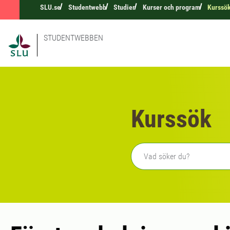
SLU.se
Studentwebb
Studier
Kurser och program
Kurssö
STUDENTWEBBEN
Kurssök
Fritext sökning