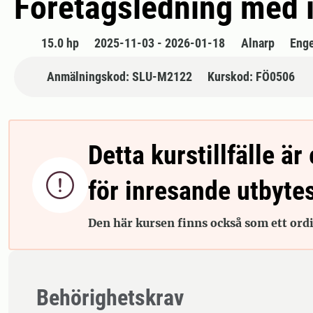
Företagsledning med 
15.0 hp
2025-11-03 - 2026-01-18
Alnarp
Enge
Anmälningskod: SLU-M2122
Kurskod: FÖ0506
Detta kurstillfälle är 

för inresande utbyte
Den här kursen finns också som ett ordin
Behörighetskrav