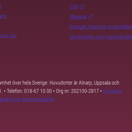
t
CSN
rand
Mecenat
Sveriges förenade studentkåre
b hos oss
Universitets- och högskoleråd
samhet över hela Sverige. Huvudorter är Alnarp, Uppsala och
01. • Telefon: 018-67 10 00 • Org nr: 202100-2817 •
Kontakta
andling av personuppgifter