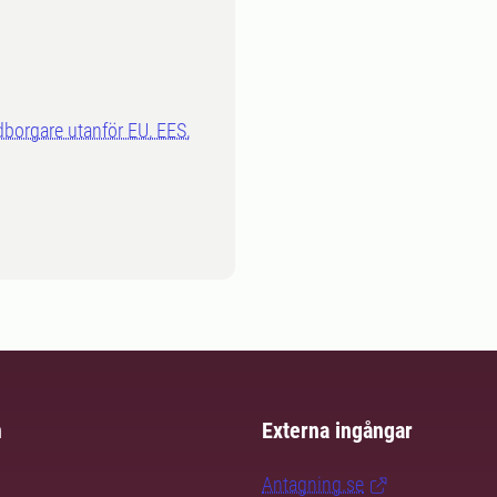
dborgare utanför EU, EES,
m
Externa ingångar
Antagning.se