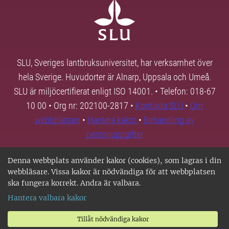
SLU, Sveriges lantbruksuniversitet, har verksamhet över
hela Sverige. Huvudorter är Alnarp, Uppsala och Umeå.
SLU är miljöcertifierat enligt ISO 14001. • Telefon: 018-67
10 00 • Org nr: 202100-2817 •
Kontakta SLU
•
Om
webbplatsen
•
Hantera kakor
•
Behandling av
personuppgifter
Denna webbplats använder kakor (cookies), som lagras i din
webbläsare. Vissa kakor är nödvändiga för att webbplatsen
ska fungera korrekt. Andra är valbara.
Hantera valbara kakor
Tillåt nödvändiga kakor