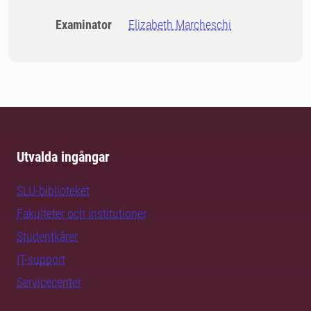
Examinator
Elizabeth Marcheschi
Utvalda ingångar
SLU-biblioteket
Fakulteter och institutioner
Studentkårer
IT-support
Servicecenter