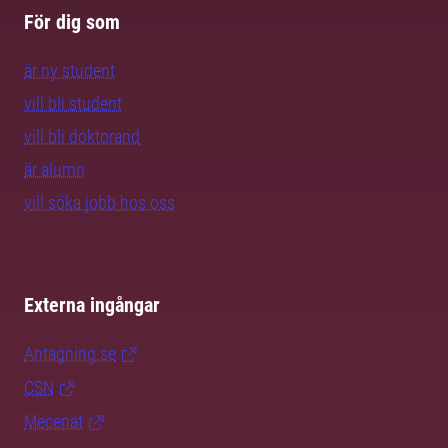
För dig som
är ny student
vill bli student
vill bli doktorand
är alumn
vill söka jobb hos oss
Externa ingångar
Antagning.se
CSN
Mecenat