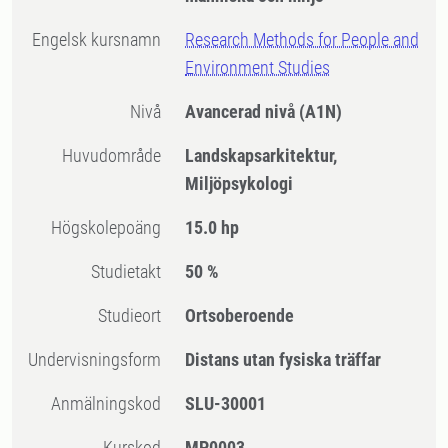
Engelsk kursnamn
Research Methods for People and
Environment Studies
Nivå
Avancerad nivå
(A1N)
Huvudområde
Landskapsarkitektur,
Miljöpsykologi
högskolepoäng
15.0 hp
Studietakt
50 %
Studieort
Ortsoberoende
Undervisningsform
Distans utan fysiska träffar
Anmälningskod
SLU-30001
Kurskod
MP0003