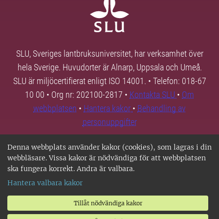
SLU, Sveriges lantbruksuniversitet, har verksamhet över
hela Sverige. Huvudorter är Alnarp, Uppsala och Umeå.
SLU är miljöcertifierat enligt ISO 14001. • Telefon: 018-67
10 00 • Org nr: 202100-2817 •
Kontakta SLU
•
Om
webbplatsen
•
Hantera kakor
•
Behandling av
personuppgifter
Denna webbplats använder kakor (cookies), som lagras i din
webbläsare. Vissa kakor är nödvändiga för att webbplatsen
ska fungera korrekt. Andra är valbara.
Hantera valbara kakor
Tillåt nödvändiga kakor