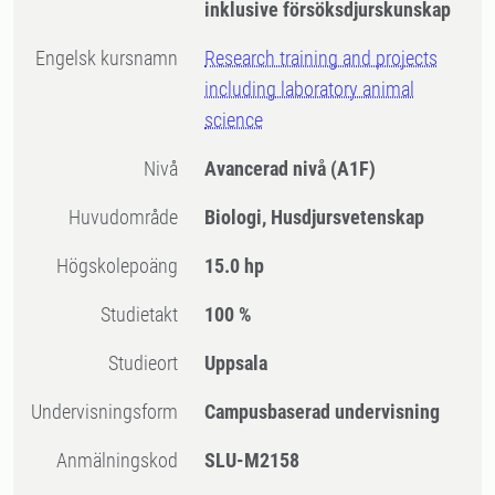
inklusive försöksdjurskunskap
Engelsk kursnamn
Research training and projects
including laboratory animal
science
Nivå
Avancerad nivå
(A1F)
Huvudområde
Biologi, Husdjursvetenskap
högskolepoäng
15.0 hp
Studietakt
100 %
Studieort
Uppsala
Undervisningsform
Campusbaserad undervisning
Anmälningskod
SLU-M2158