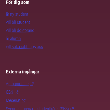
För dig som
är ny student
vill bli student
vill bli doktorand
är alumn
vill söka jobb hos oss
Externa ingångar
Antagning.se
CSN
Mecenat
Sveriges förenade studentkårer (SFS)