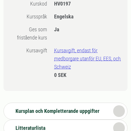
Kurskod
HV0197
Kursspråk
Engelska
Ges som
Ja
fristående kurs
Kursavgift
Kursavgift, endast för
medborgare utanför EU, EES, och
Schweiz
0 SEK
Kursplan och Kompletterande uppgifter
Litteraturlista