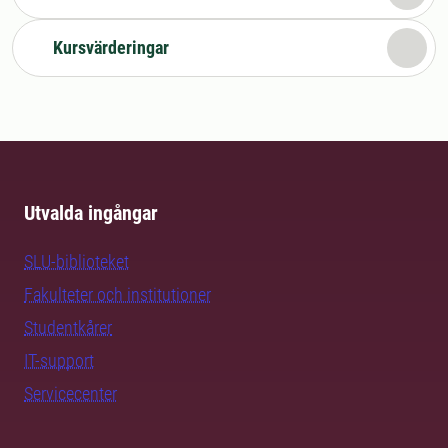
Kursvärderingar
Utvalda ingångar
SLU-biblioteket
Fakulteter och institutioner
Studentkårer
IT-support
Servicecenter