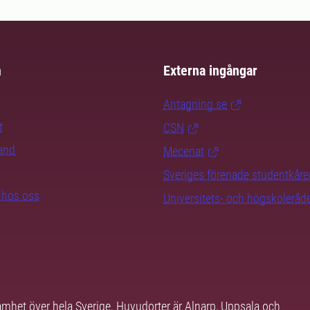
m
Externa ingångar
Antagning.se
t
CSN
rand
Mecenat
Sveriges förenade studentkåre
b hos oss
Universitets- och högskoleråd
samhet över hela Sverige. Huvudorter är Alnarp, Uppsala och