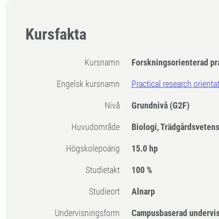
Kursfakta
Kursnamn
Forskningsorienterad pr
Engelsk kursnamn
Practical research orienta
Nivå
Grundnivå
(G2F)
Huvudområde
Biologi, Trädgårdsveten
högskolepoäng
15.0 hp
Studietakt
100 %
Studieort
Alnarp
Undervisningsform
Campusbaserad undervi