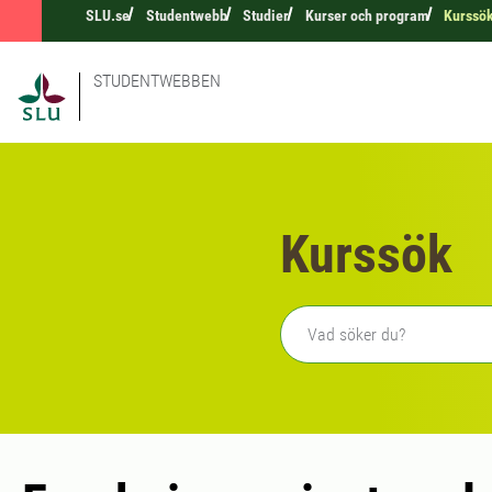
SLU.se
Studentwebb
Studier
Kurser och program
Kurssö
STUDENTWEBBEN
Kurssök
Fritext sökning