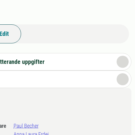
Edit
tterande uppgifter
dare
Paul Becher
Anna Laura Erdei