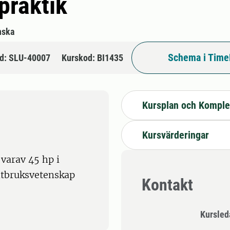
praktik
nska
Schema i Time
d: SLU-40007
Kurskod: BI1435
Kursplan och Komple
Kursvärderingar
varav 45 hp i
antbruksvetenskap
Kontakt
Kursle