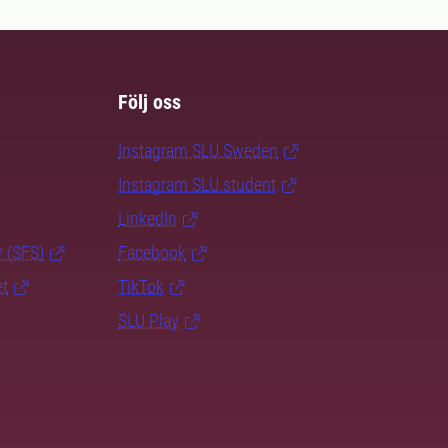
Följ oss
Instagram SLU.Sweden
Instagram SLU.student
LinkedIn
r (SFS)
Facebook
et
TikTok
SLU Play