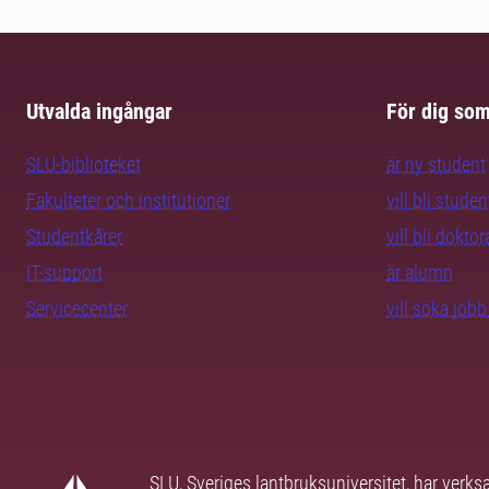
Utvalda ingångar
För dig so
SLU-biblioteket
är ny student
Fakulteter och institutioner
vill bli studen
Studentkårer
vill bli dokto
IT-support
är alumn
Servicecenter
vill söka job
SLU, Sveriges lantbruksuniversitet, har verk