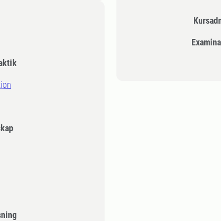
Kursad
Examina
aktik
tion
skap
sning