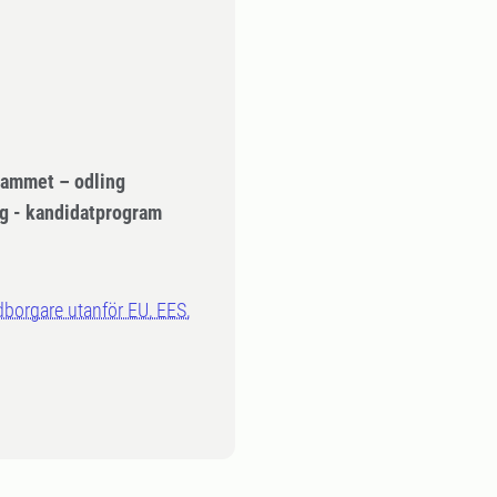
rammet – odling
ng - kandidatprogram
dborgare utanför EU, EES,