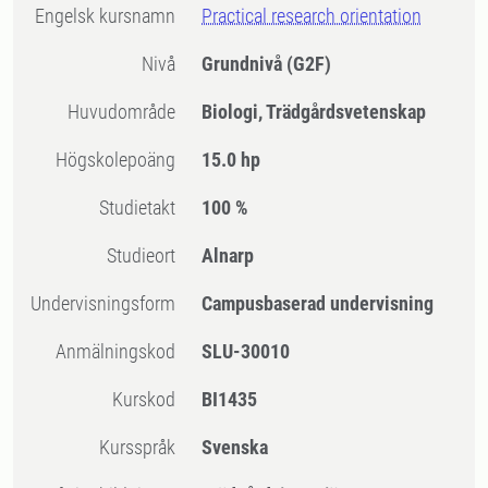
Engelsk kursnamn
Practical research orientation
Nivå
Grundnivå
(G2F)
Huvudområde
Biologi, Trädgårdsvetenskap
högskolepoäng
15.0 hp
Studietakt
100 %
Studieort
Alnarp
Undervisningsform
Campusbaserad undervisning
Anmälningskod
SLU-30010
Kurskod
BI1435
Kursspråk
Svenska