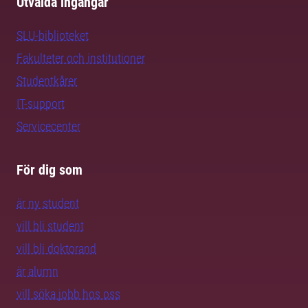
Utvalda ingångar
SLU-biblioteket
Fakulteter och institutioner
Studentkårer
IT-support
Servicecenter
För dig som
är ny student
vill bli student
vill bli doktorand
är alumn
vill söka jobb hos oss