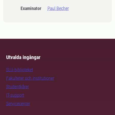
Examinator
Paul Becher
Utvalda ingångar
SLU-biblioteket
Fakulteter och institutioner
Studentkårer
IT-support
Servicecenter