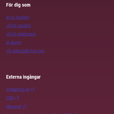
För dig som
är ny student
vill bli student
vill bli doktorand
är alumn
vill söka jobb hos oss
Externa ingångar
Antagning.se
CSN
Mecenat