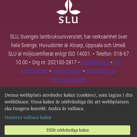
SLU, Sveriges lantbruksuniversitet, har verksamhet över
hela Sverige. Huvudorter är Alnarp, Uppsala och Umeå.
SLU är miljöcertifierat enligt ISO 14001. • Telefon: 018-67
10 00 • Org nr: 202100-2817 •
Kontakta SLU
•
Om
webbplatsen
•
Hantera kakor
•
Behandling av
personuppgifter
Denna webbplats använder kakor (cookies), som lagras i din
webbläsare. Vissa kakor är nödvändiga för att webbplatsen
ska fungera korrekt. Andra är valbara.
Hantera valbara kakor
Tillåt nödvändiga kakor