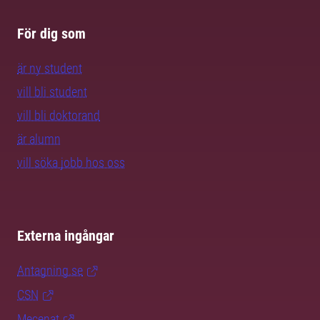
För dig som
är ny student
vill bli student
vill bli doktorand
är alumn
vill söka jobb hos oss
Externa ingångar
Antagning.se
CSN
Mecenat