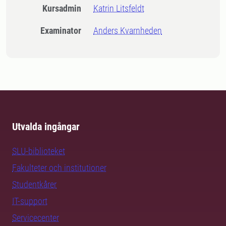
Kursadmin
Katrin Litsfeldt
Examinator
Anders Kvarnheden
Utvalda ingångar
SLU-biblioteket
Fakulteter och institutioner
Studentkårer
IT-support
Servicecenter