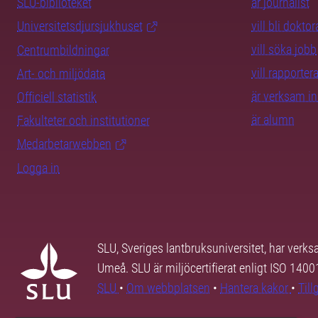
SLU-biblioteket
är journalist
Universitetsdjursjukhuset
vill bli dokto
vill söka jobb
Centrumbildningar
vill rapporte
Art- och miljödata
är verksam i
Officiell statistik
är alumn
Fakulteter och institutioner
Medarbetarwebben
Logga in
SLU, Sveriges lantbruksuniversitet, har verk
Umeå. SLU är miljöcertifierat enligt ISO 140
SLU
•
Om webbplatsen
•
Hantera kakor
•
Til