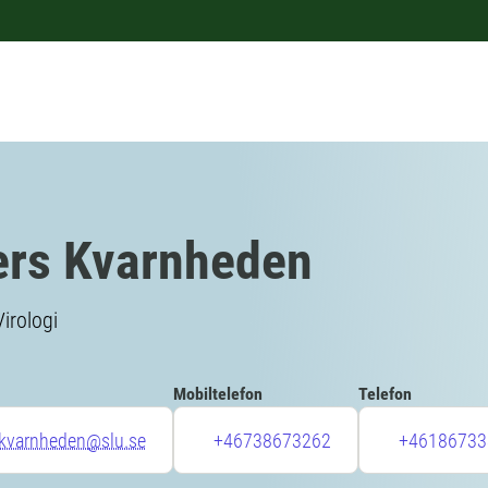
rs Kvarnheden
Virologi
Mobiltelefon
Telefon
.kvarnheden@slu.se
+46738673262
+46186733