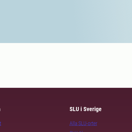
m
SLU i Sverige
t
Alla SLU-orter