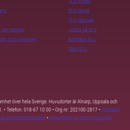
SLU Alnarp
rand
SLU Umeå
SLU Uppsala
ra om naturen
Jobba på SLU
nom SLU:s sektorer
Kontakta SLU
Stöd SLU
samhet över hela Sverige. Huvudorter är Alnarp, Uppsala och
01. • Telefon: 018-67 10 00 • Org nr: 202100-2817 •
Kontakta
lgänglighetsredogörelse
•
Behandling av personuppgifter