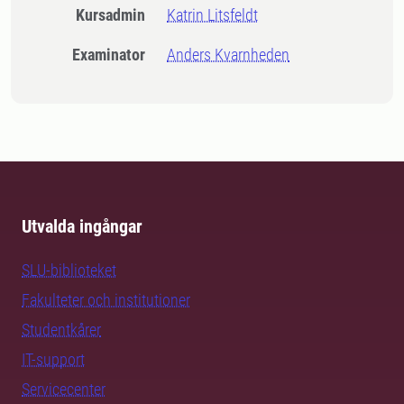
Kursadmin
Katrin Litsfeldt
Examinator
Anders Kvarnheden
Utvalda ingångar
SLU-biblioteket
Fakulteter och institutioner
Studentkårer
IT-support
Servicecenter