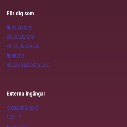
För dig som
är ny student
vill bli student
vill bli doktorand
är alumn
vill söka jobb hos oss
Externa ingångar
Antagning.se
CSN
Mecenat