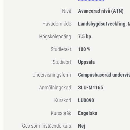
Nivå
Avancerad nivå
(A1N)
Huvudområde
Landsbygdsutveckling, 
högskolepoäng
7.5 hp
Studietakt
100 %
Studieort
Uppsala
Undervisningsform
Campusbaserad undervi
Anmälningskod
SLU-M1165
Kurskod
LU0090
Kursspråk
Engelska
Ges som fristående kurs
Nej