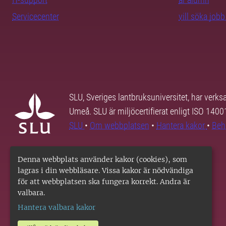
Servicecenter
vill söka job
SLU, Sveriges lantbruksuniversitet, har verk
Umeå. SLU är miljöcertifierat enligt ISO 140
SLU
•
Om webbplatsen
•
Hantera kakor
•
Beh
Denna webbplats använder kakor (cookies), som
lagras i din webbläsare. Vissa kakor är nödvändiga
för att webbplatsen ska fungera korrekt. Andra är
valbara.
Hantera valbara kakor