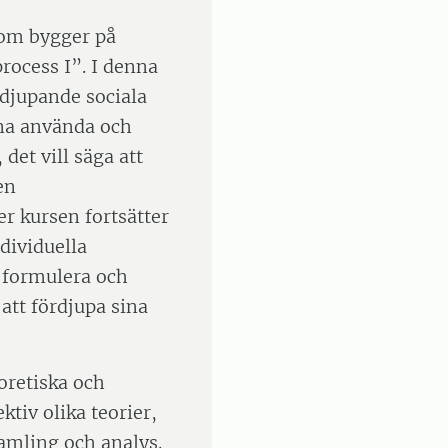
 som bygger på
rocess I”. I denna
djupande sociala
nna använda och
det vill säga att
en
 kursen fortsätter
dividuella
 formulera och
att fördjupa sina
oretiska och
tiv olika teorier,
amling och analys.