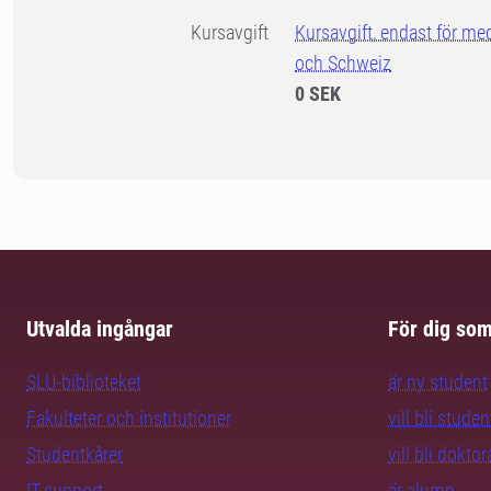
Kursavgift
Kursavgift, endast för me
och Schweiz
0 SEK
Utvalda ingångar
För dig so
SLU-biblioteket
är ny student
Fakulteter och institutioner
vill bli studen
Studentkårer
vill bli dokto
IT-support
är alumn