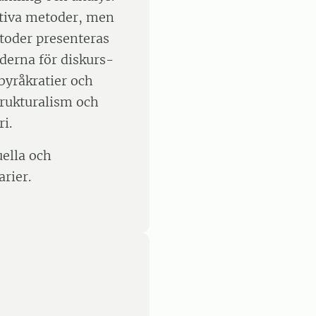
ativa metoder, men
etoder presenteras
derna för diskurs-
byråkratier och
trukturalism och
i.
uella och
rier.