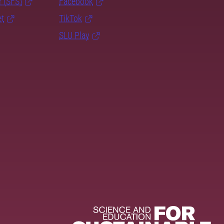
r (SFS)
Facebook
et
TikTok
SLU Play