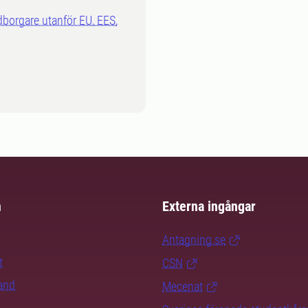
dborgare utanför EU, EES,
m
Externa ingångar
Antagning.se
t
CSN
rand
Mecenat