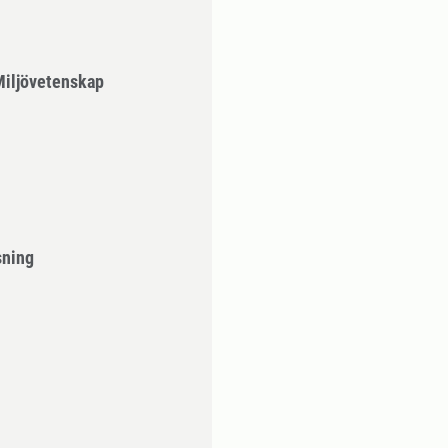
Miljövetenskap
sning