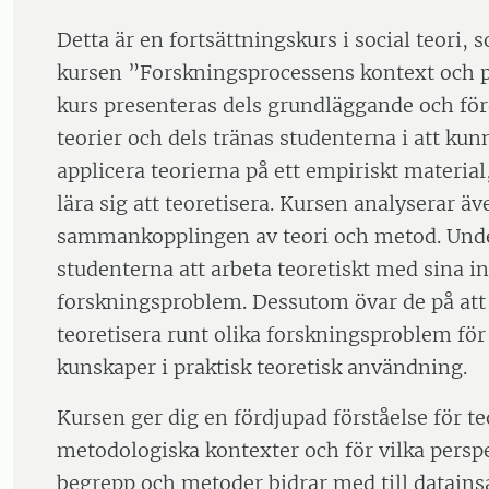
Detta är en fortsättningskurs i social teori,
kursen ”Forskningsprocessens kontext och p
kurs presenteras dels grundläggande och för
teorier och dels tränas studenterna i att ku
applicera teorierna på ett empiriskt material, 
lära sig att teoretisera. Kursen analyserar äv
sammankopplingen av teori och metod. Under
studenterna att arbeta teoretiskt med sina in
forskningsproblem. Dessutom övar de på att
teoretisera runt olika forskningsproblem för 
kunskaper i praktisk teoretisk användning.
Kursen ger dig en fördjupad förståelse för te
metodologiska kontexter och för vilka perspek
begrepp och metoder bidrar med till datains