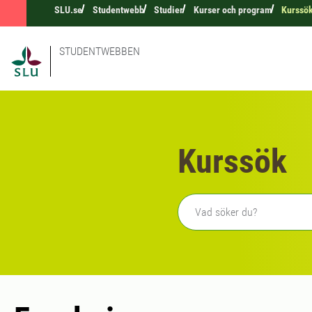
SLU.se
Studentwebb
Studier
Kurser och program
Kurssö
STUDENTWEBBEN
Kurssök
Fritext sökning