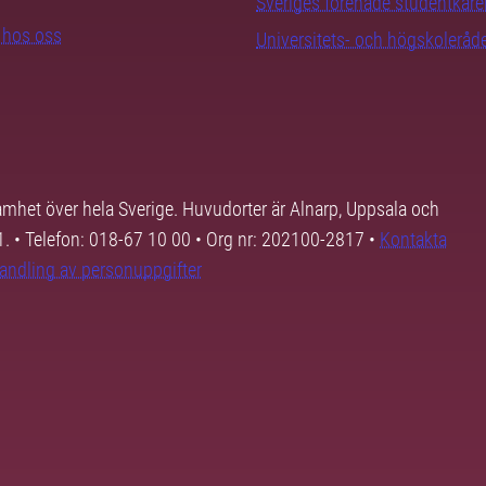
Sveriges förenade studentkåre
b hos oss
Universitets- och högskoleråd
samhet över hela Sverige. Huvudorter är Alnarp, Uppsala och
01. • Telefon: 018-67 10 00 • Org nr: 202100-2817 •
Kontakta
andling av personuppgifter