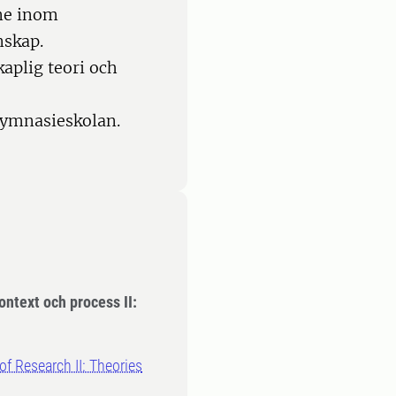
ne inom
nskap.
plig teori och
gymnasieskolan.
ntext och process II:
f Research II: Theories