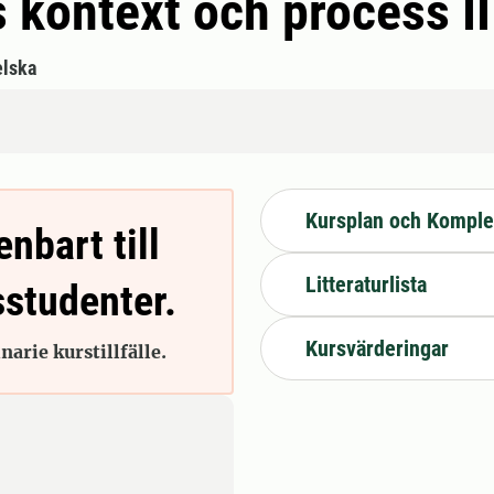
kontext och process II
lska
Kursplan och Komple
enbart till
Litteraturlista
sstudenter.
Kursvärderingar
arie kurstillfälle.