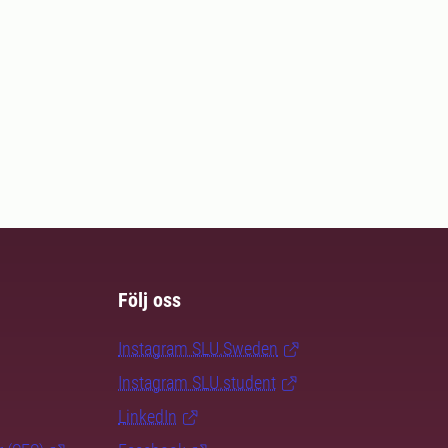
Följ oss
Instagram SLU.Sweden
Instagram SLU.student
LinkedIn