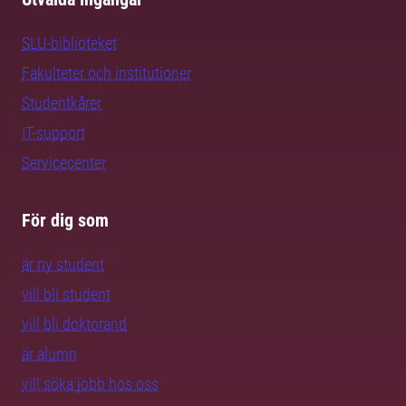
SLU-biblioteket
Fakulteter och institutioner
Studentkårer
IT-support
Servicecenter
För dig som
är ny student
vill bli student
vill bli doktorand
är alumn
vill söka jobb hos oss