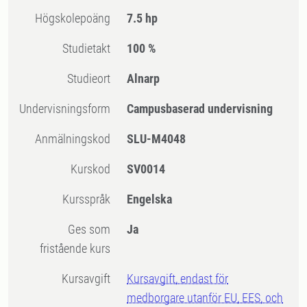
högskolepoäng
7.5 hp
Studietakt
100 %
Studieort
Alnarp
Undervisningsform
Campusbaserad undervisning
Anmälningskod
SLU-M4048
Kurskod
SV0014
Kursspråk
Engelska
Ges som
Ja
fristående kurs
Kursavgift
Kursavgift, endast för
medborgare utanför EU, EES, och