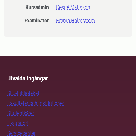
Kursadmin
Desiré Mattsson
Examinator
Emma Holmström
Utvalda ingångar
SLU-biblioteket
Fakulteter och institutioner
Studentkårer
IT-support
Servicecenter