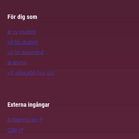
För dig som
är ny student
vill bli student
vill bli doktorand
är alumn
vill söka jobb hos oss
Externa ingångar
Antagning.se
CSN