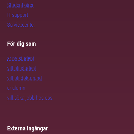
Studentkårer
IT-support
Servicecenter
För dig som
är ny student
vill bli student
vill bli doktorand
är alumn
vill söka jobb hos oss
Externa ingångar