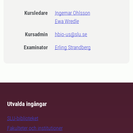
Kursledare
Ingemar Ohlsson
Ewa Wredle
Kursadmin
hbio-us@slu.se
Examinator
Erling Strandberg
Utvalda ingångar
SLU-biblioteket
Fakulteter och institutioner