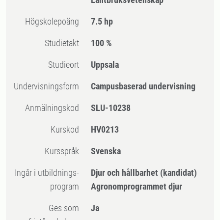
högskolepoäng
7.5 hp
Studietakt
100 %
Studieort
Uppsala
Undervisningsform
Campusbaserad undervisning
Anmälningskod
SLU-10238
Kurskod
HV0213
Kursspråk
Svenska
Ingår i utbildnings-
Djur och hållbarhet (kandidat)
program
Agronomprogrammet djur
Ges som
Ja