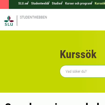
SLU.se
Studentwebb
Studier
Kurser och program
Kurssö
STUDENTWEBBEN
Kurssök
Fritext sökning