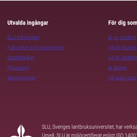
Utvalda ingångar
För dig so
SLU-biblioteket
är ny student
Fakulteter och institutioner
vill bli studen
Studentkårer
vill bli dokto
IT-support
är alumn
Servicecenter
vill söka job
SLU, Sveriges lantbruksuniversitet, har verk
Umeå. SLU är miljöcertifierat enligt ISO 140