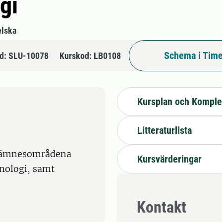
gi
lska
Schema i Time
d: SLU-10078
Kurskod: LB0108
Kursplan och Komple
Litteraturlista
v ämnesområdena
Kursvärderingar
nologi, samt
Kontakt