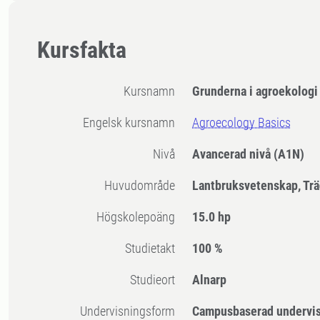
Kursfakta
Kursnamn
Grunderna i agroekologi
Engelsk kursnamn
Agroecology Basics
Nivå
Avancerad nivå
(A1N)
Huvudområde
Lantbruksvetenskap, Tr
högskolepoäng
15.0 hp
Studietakt
100 %
Studieort
Alnarp
Undervisningsform
Campusbaserad undervi