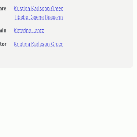
dare
Kristina Karlsson Green
Tibebe Dejene Biasazin
min
Katarina Lantz
tor
Kristina Karlsson Green