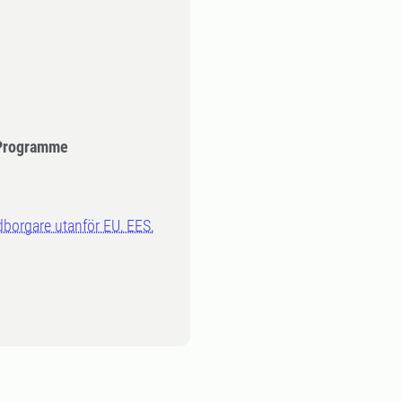
 Programme
dborgare utanför EU, EES,