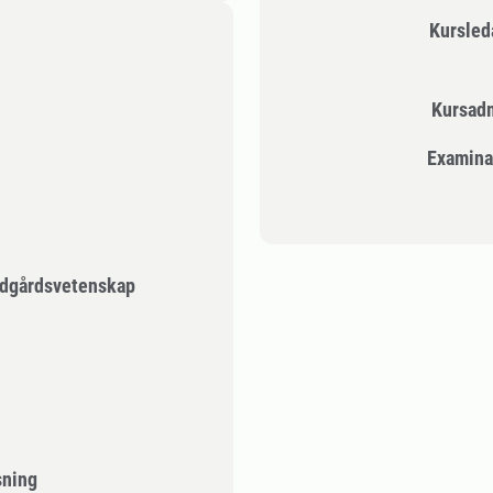
Kursle
Kursad
Examina
ädgårdsvetenskap
sning