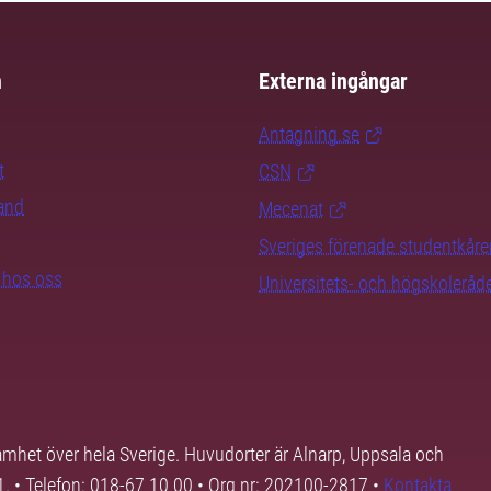
m
Externa ingångar
Antagning.se
t
CSN
rand
Mecenat
Sveriges förenade studentkåre
b hos oss
Universitets- och högskoleråd
samhet över hela Sverige. Huvudorter är Alnarp, Uppsala och
01. • Telefon: 018-67 10 00 • Org nr: 202100-2817 •
Kontakta