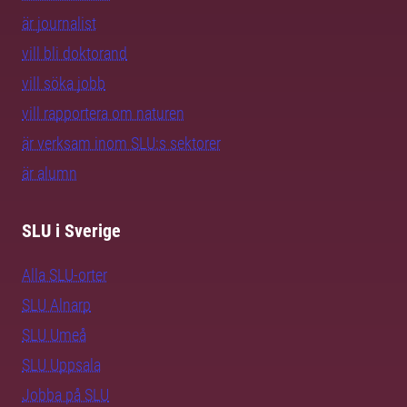
är journalist
vill bli doktorand
vill söka jobb
vill rapportera om naturen
är verksam inom SLU:s sektorer
är alumn
SLU i Sverige
Alla SLU-orter
SLU Alnarp
SLU Umeå
SLU Uppsala
Jobba på SLU