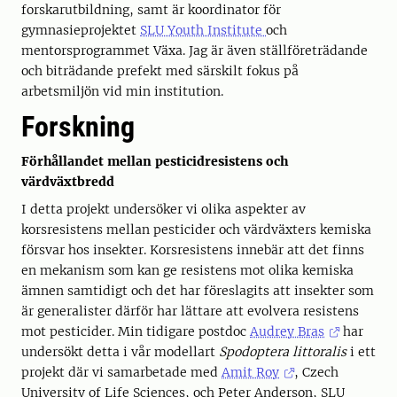
forskarutbildning, samt är koordinator för
gymnasieprojektet
SLU Youth Institute
och
mentorsprogrammet Växa. Jag är även ställföreträdande
och biträdande prefekt med särskilt fokus på
arbetsmiljön vid min institution.
Forskning
Förhållandet mellan pesticidresistens och
värdväxtbredd
I detta projekt undersöker vi olika aspekter av
korsresistens mellan pesticider och värdväxters kemiska
försvar hos insekter. Korsresistens innebär att det finns
en mekanism som kan ge resistens mot olika kemiska
ämnen samtidigt och det har föreslagits att insekter som
är generalister därför har lättare att evolvera resistens
mot pesticider. Min tidigare postdoc
Audrey Bras
har
undersökt detta i vår modellart
Spodoptera littoralis
i ett
projekt där vi samarbetade med
Amit Roy
, Czech
University of Life Sciences, och Peter Anderson, SLU