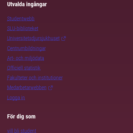
Utvalda ingångar
Studentwebb
SLU-biblioteket
Universitetsdjursjukhuset
Centrumbildningar
Art- och miljödata
Officiell statistik
Fakulteter och institutioner
Medarbetarwebben
Logga in
För dig som
vill bli student