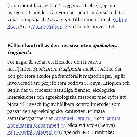
(finansierat bl.a. av Carl Tryggers stiftelse). Jag har
nyligen fått medel från Formas för att undersöka detta
vidare i rapsfjäril,
Pieris napi
, tillsammans med
Audrey
Bras
och
Magne Friberg
vid Lunds universitet.
Hållbar kontroll av den invasiva arten
Spodoptera
frugiperda
För några år sedan etablerades den invasiva
nattfjärilen
Spodoptera frugiperda
snabbt i Afrika där
den gör stora skador på framförallt majsodlingar. Jag är
involverad i tre projekt som bedrivs i Kenya, Etiopien och
Benin där vi studerar naturliga fiender, ekologiska
interaktioner och agroekologiska metoder med syfte att
bidra till utveckling av hållbara kontrollmetoder som
passar den agroekologiska kontexten. Primära
samarbetspartners är
Amanuel Tamiru
och
Samira
Abuelgasim Mohammed
, båda vid
icipe
(Kenya),
Paul-André Calatyud
(
icipe
och IRD, Frankrike)