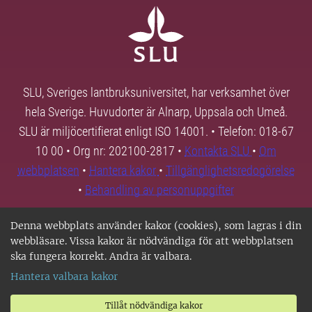
SLU, Sveriges lantbruksuniversitet, har verksamhet över
hela Sverige. Huvudorter är Alnarp, Uppsala och Umeå.
SLU är miljöcertifierat enligt ISO 14001. • Telefon: 018-67
10 00 • Org nr: 202100-2817 •
Kontakta SLU
•
Om
webbplatsen
•
Hantera kakor
•
Tillgänglighetsredogörelse
•
Behandling av personuppgifter
Denna webbplats använder kakor (cookies), som lagras i din
webbläsare. Vissa kakor är nödvändiga för att webbplatsen
ska fungera korrekt. Andra är valbara.
Hantera valbara kakor
Tillåt nödvändiga kakor