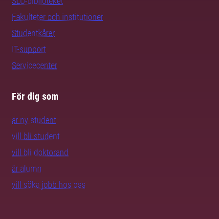
SLU-biblioteket
Fakulteter och institutioner
Studentkårer
IT-support
Servicecenter
För dig som
är ny student
vill bli student
vill bli doktorand
är alumn
vill söka jobb hos oss