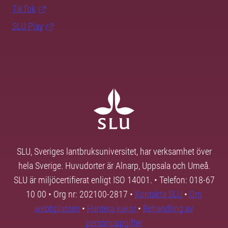
TikTok
SLU Play
SLU, Sveriges lantbruksuniversitet, har verksamhet över
hela Sverige. Huvudorter är Alnarp, Uppsala och Umeå.
SLU är miljöcertifierat enligt ISO 14001. • Telefon: 018-67
10 00 • Org nr: 202100-2817 •
Kontakta SLU
•
Om
webbplatsen
•
Hantera kakor
•
Behandling av
personuppgifter