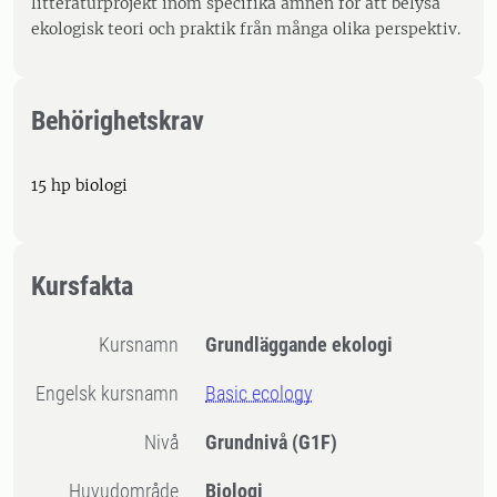
litteraturprojekt inom specifika ämnen för att belysa
ekologisk teori och praktik från många olika perspektiv.
Behörighetskrav
15 hp biologi
Kursfakta
Kursnamn
Grundläggande ekologi
Engelsk kursnamn
Basic ecology
Nivå
Grundnivå
(G1F)
Huvudområde
Biologi