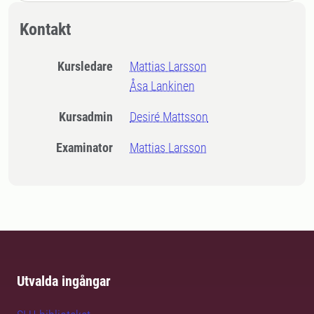
Kontakt
Kursledare
Mattias Larsson
Åsa Lankinen
Kursadmin
Desiré Mattsson
Examinator
Mattias Larsson
Utvalda ingångar