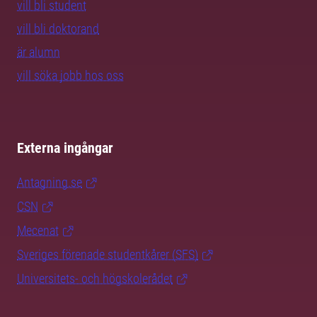
vill bli student
vill bli doktorand
är alumn
vill söka jobb hos oss
Externa ingångar
Antagning.se
CSN
Mecenat
Sveriges förenade studentkårer (SFS)
Universitets- och högskolerådet