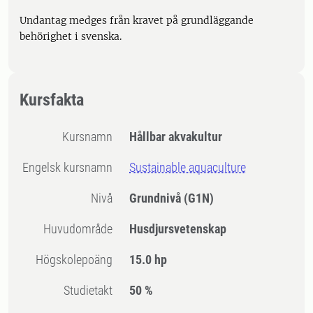
Undantag medges från kravet på grundläggande
behörighet i svenska.
Kursfakta
Kursnamn
Hållbar akvakultur
Engelsk kursnamn
Sustainable aquaculture
Nivå
Grundnivå
(G1N)
Huvudområde
Husdjursvetenskap
högskolepoäng
15.0 hp
Studietakt
50 %