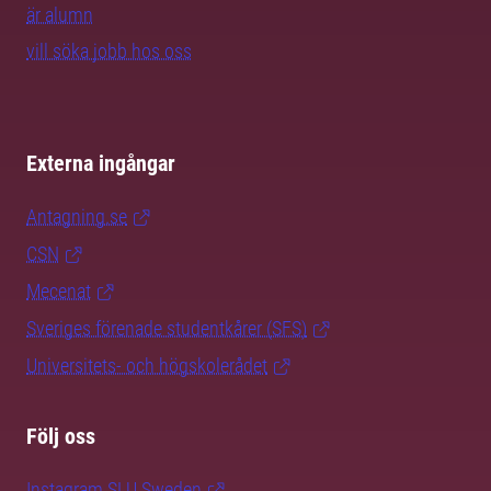
är alumn
vill söka jobb hos oss
Externa ingångar
Antagning.se
CSN
Mecenat
Sveriges förenade studentkårer (SFS)
Universitets- och högskolerådet
Följ oss
Instagram SLU.Sweden