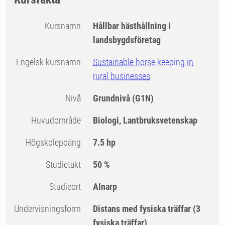
Kursnamn
Hållbar hästhållning i
landsbygdsföretag
Engelsk kursnamn
Sustainable horse keeping in
rural businesses
Nivå
Grundnivå
(G1N)
Huvudområde
Biologi, Lantbruksvetenskap
högskolepoäng
7.5 hp
Studietakt
50 %
Studieort
Alnarp
Undervisningsform
Distans med fysiska träffar
(3
fysiska träffar)