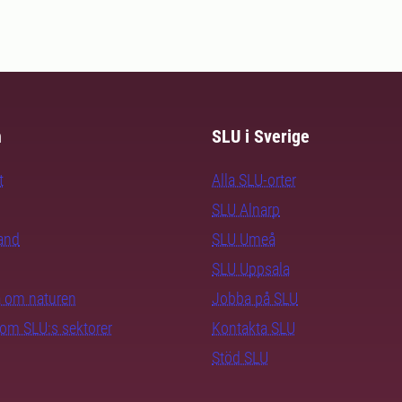
m
SLU i Sverige
t
Alla SLU-orter
SLU Alnarp
rand
SLU Umeå
SLU Uppsala
ra om naturen
Jobba på SLU
nom SLU:s sektorer
Kontakta SLU
Stöd SLU