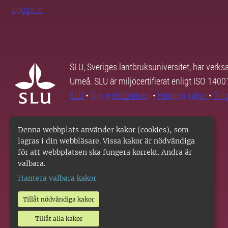
Logga in
SLU, Sveriges lantbruksuniversitet, har verk
Umeå. SLU är miljöcertifierat enligt ISO 140
SLU
•
Om webbplatsen
•
Hantera kakor
•
Til
Denna webbplats använder kakor (cookies), som
lagras i din webbläsare. Vissa kakor är nödvändiga
för att webbplatsen ska fungera korrekt. Andra är
valbara.
Hantera valbara kakor
Tillåt nödvändiga kakor
Tillåt alla kakor