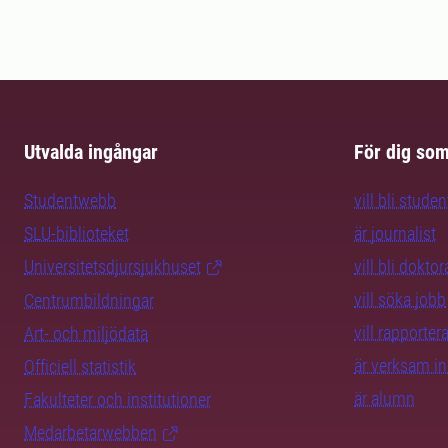
Utvalda ingångar
För dig so
Studentwebb
vill bli studen
SLU-biblioteket
är journalist
Universitetsdjursjukhuset
vill bli dokto
vill söka jobb
Centrumbildningar
vill rapporte
Art- och miljödata
är verksam i
Officiell statistik
är alumn
Fakulteter och institutioner
Medarbetarwebben