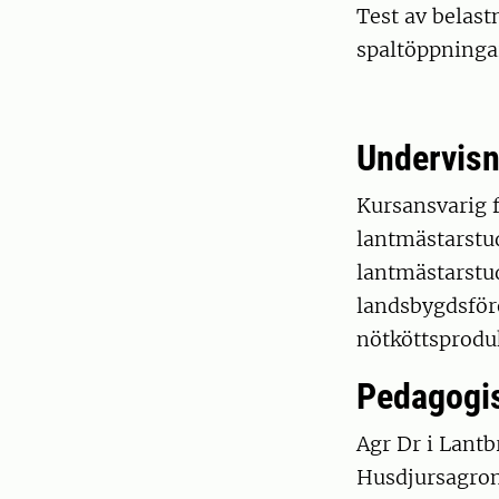
Test av belas
spaltöppningar
Undervisn
Kursansvarig f
lantmästarstud
lantmästarstud
landsbygdsför
nötköttsprodu
Pedagogis
Agr Dr i Lant
Husdjursagro