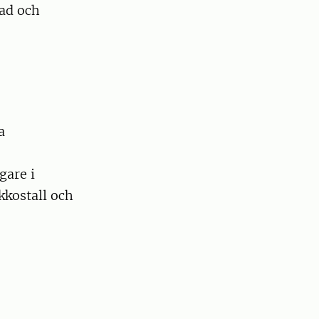
rad och
a
gare i
kkostall och