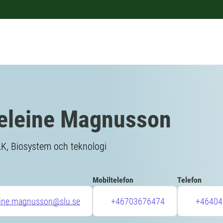
eleine Magnusson
LK, Biosystem och teknologi
Mobiltelefon
Telefon
ine.magnusson@slu.se
+46703676474
+46404