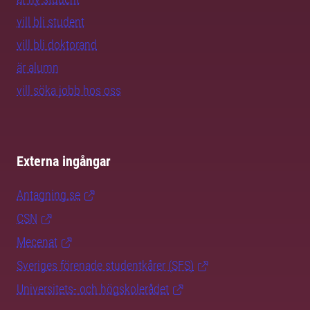
vill bli student
vill bli doktorand
är alumn
vill söka jobb hos oss
Externa ingångar
Antagning.se
CSN
Mecenat
Sveriges förenade studentkårer (SFS)
Universitets- och högskolerådet