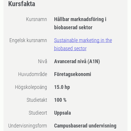
Kursfakta
Kursnamn
Hållbar marknadsföring i
biobaserad sektor
Engelsk kursnamn
Sustainable marketing in the
biobased sector
Nivå
Avancerad nivå
(A1N)
Huvudområde
Företagsekonomi
högskolepoäng
15.0 hp
Studietakt
100 %
Studieort
Uppsala
Undervisningsform
Campusbaserad undervisning