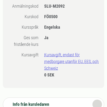
Anmälningskod
SLU-M2092
Kurskod
FÖ0500
Kursspråk
Engelska
Ges som
Ja
fristående kurs
Kursavgift
Kursavgift, endast för
medborgare utanför EU, EES, och
Schweiz
0 SEK
Info från kursledaren