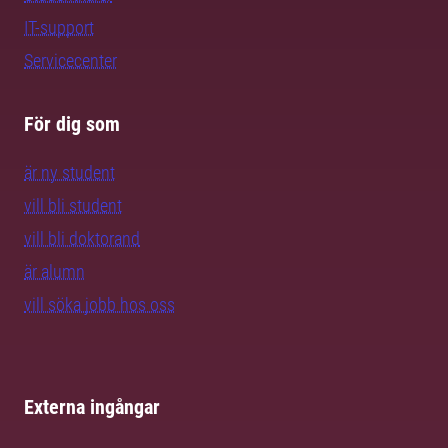
IT-support
Servicecenter
För dig som
är ny student
vill bli student
vill bli doktorand
är alumn
vill söka jobb hos oss
Externa ingångar