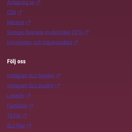
Antagning.se
CSN
Mecenat
Sveriges förenade studentkårer (SFS)
Universitets- och högskolerådet
Följ oss
Instagram SLU.Sweden
Instagram SLU.student
LinkedIn
Facebook
TikTok
SLU Play