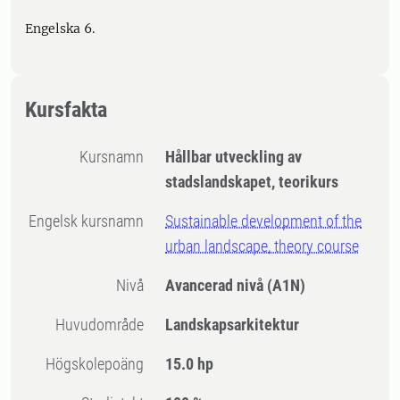
Engelska 6.
Kursfakta
Kursnamn
Hållbar utveckling av
stadslandskapet, teorikurs
Engelsk kursnamn
Sustainable development of the
urban landscape, theory course
Nivå
Avancerad nivå
(A1N)
Huvudområde
Landskapsarkitektur
högskolepoäng
15.0 hp