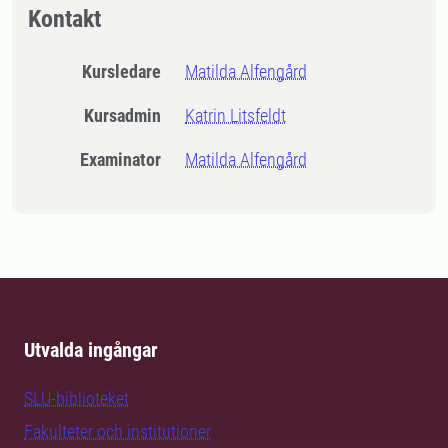
Kontakt
Kursledare
Matilda Alfengård
Kursadmin
Katrin Litsfeldt
Examinator
Matilda Alfengård
Utvalda ingångar
SLU-biblioteket
Fakulteter och institutioner