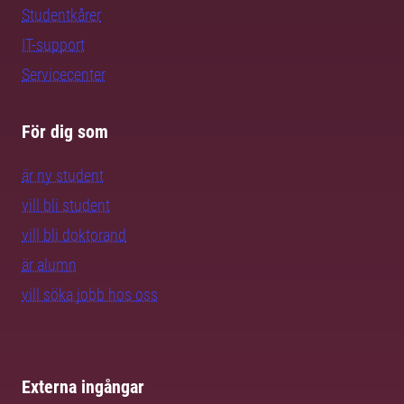
Studentkårer
IT-support
Servicecenter
För dig som
är ny student
vill bli student
vill bli doktorand
är alumn
vill söka jobb hos oss
Externa ingångar