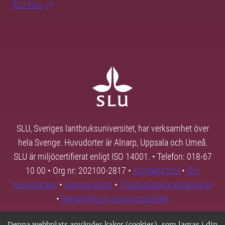
SLU Play
SLU, Sveriges lantbruksuniversitet, har verksamhet över
hela Sverige. Huvudorter är Alnarp, Uppsala och Umeå.
SLU är miljöcertifierat enligt ISO 14001. • Telefon: 018-67
10 00 • Org nr: 202100-2817 •
Kontakta SLU
•
Om
webbplatsen
•
Hantera kakor
•
Tillgänglighetsredogörelse
•
Behandling av personuppgifter
Denna webbplats använder kakor (cookies), som lagras i din