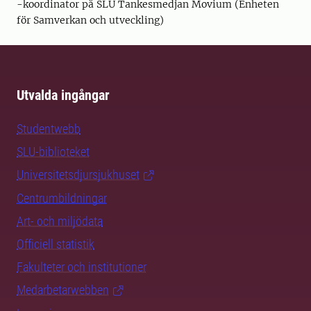
-koordinator på SLU Tankesmedjan Movium (Enheten
för Samverkan och utveckling)
Utvalda ingångar
Studentwebb
SLU-biblioteket
Universitetsdjursjukhuset
Centrumbildningar
Art- och miljödata
Officiell statistik
Fakulteter och institutioner
Medarbetarwebben