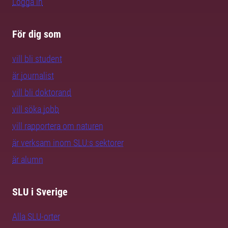
Logga in
För dig som
vill bli student
är journalist
vill bli doktorand
vill söka jobb
vill rapportera om naturen
är verksam inom SLU:s sektorer
är alumn
SLU i Sverige
Alla SLU-orter