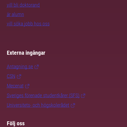
vill bli doktorand
är alumn
vill söka jobb hos oss
Externa ingångar
Antagning.se
CSN
Mecenat
Sveriges förenade studentkårer (SFS)
Universitets- och högskolerådet
Följ oss