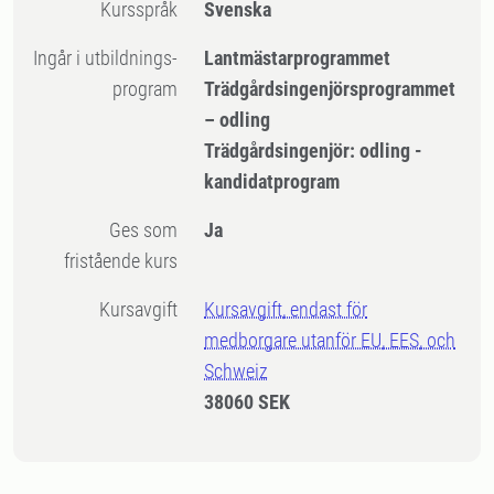
Kursspråk
Svenska
Ingår i utbildnings-
Lantmästarprogrammet
program
Trädgårdsingenjörsprogrammet
– odling
Trädgårdsingenjör: odling -
kandidatprogram
Ges som
Ja
fristående kurs
Kursavgift
Kursavgift, endast för
medborgare utanför EU, EES, och
Schweiz
38060 SEK