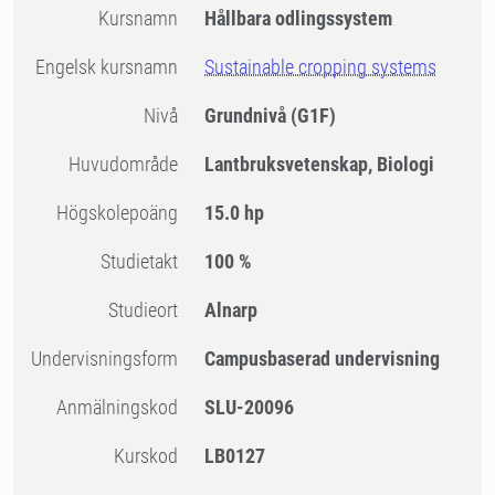
Kursnamn
Hållbara odlingssystem
Engelsk kursnamn
Sustainable cropping systems
Nivå
Grundnivå
(G1F)
Huvudområde
Lantbruksvetenskap, Biologi
högskolepoäng
15.0 hp
Studietakt
100 %
Studieort
Alnarp
Undervisningsform
Campusbaserad undervisning
Anmälningskod
SLU-20096
Kurskod
LB0127