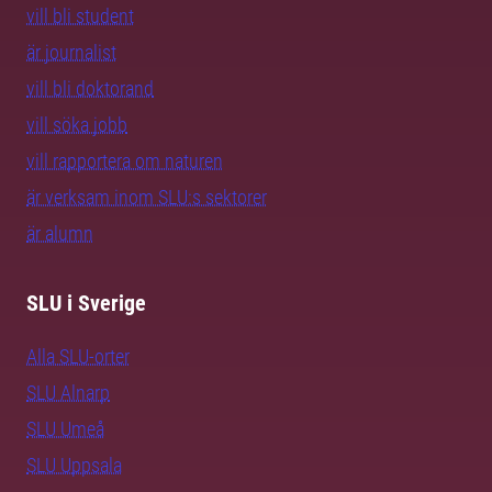
vill bli student
är journalist
vill bli doktorand
vill söka jobb
vill rapportera om naturen
är verksam inom SLU:s sektorer
är alumn
SLU i Sverige
Alla SLU-orter
SLU Alnarp
SLU Umeå
SLU Uppsala