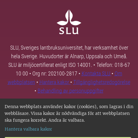
SLU, Sveriges lantbruksuniversitet, har verksamhet över
hela Sverige. Huvudorter är Alnarp, Uppsala och Umeå.
SLU är miljöcertifierat enligt ISO 14001. • Telefon: 018-67
10 00 • Org nr: 202100-2817 •
Kontakta SLU
•
Om
webbplatsen
•
Hantera kakor
•
Tillgänglighetsredogörelse
•
Behandling av personuppgifter
Denna webbplats använder kakor (cookies), som lagras i din
webbläsare. Vissa kakor är nödvändiga för att webbplatsen
ska fungera korrekt. Andra är valbara.
Hantera valbara kakor