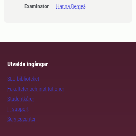
Examinator
Hanna Bergeå
Utvalda ingångar
SLU-biblioteket
Fakulteter och institutioner
Studentkårer
IT-support
Servicecenter