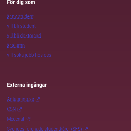
För dig som
är ny student
vill bli student
vill bli doktorand
är alumn
vill söka jobb hos oss
Externa ingångar
Antagning.se
CSN
Mecenat
Sveriges förenade studentkårer (SFS)