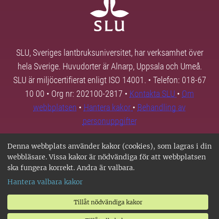
SLU, Sveriges lantbruksuniversitet, har verksamhet över
hela Sverige. Huvudorter är Alnarp, Uppsala och Umeå.
SLU är miljöcertifierat enligt ISO 14001. • Telefon: 018-67
10 00 • Org nr: 202100-2817 •
Kontakta SLU
•
Om
webbplatsen
•
Hantera kakor
•
Behandling av
personuppgifter
Denna webbplats använder kakor (cookies), som lagras i din
webbläsare. Vissa kakor är nödvändiga för att webbplatsen
ska fungera korrekt. Andra är valbara.
Hantera valbara kakor
Tillåt nödvändiga kakor